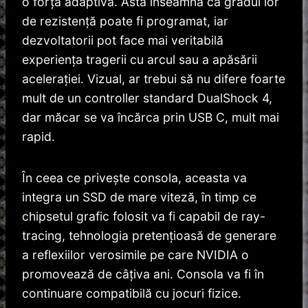
o forță adaptivă. Asta înseamnă că gradul lor
de rezistență poate fi programat, iar
dezvoltatorii pot face mai veritabilă
experiența tragerii cu arcul sau a apăsării
acelerației. Vizual, ar trebui să nu difere foarte
mult de un controller standard DualShock 4,
dar măcar se va încărca prin USB C, mult mai
rapid.
În ceea ce privește consola, aceasta va
integra un SSD de mare viteză, în timp ce
chipsetul grafic folosit va fi capabil de ray-
tracing, tehnologia pretențioasă de generare
a reflexiilor verosimile pe care NVIDIA o
promovează de câțiva ani. Consola va fi în
continuare compatibilă cu jocuri fizice.