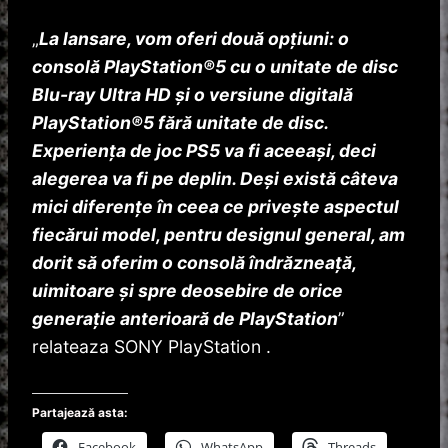
„
La lansare, vom oferi două opțiuni: o
consolă PlayStation®5 cu o unitate de disc
Blu-ray Ultra HD și o versiune digitală
PlayStation®5 fără unitate de disc.
Experiența de joc PS5 va fi aceeași, deci
alegerea va fi pe deplin. Deși există câteva
mici diferențe în ceea ce privește aspectul
fiecărui model, pentru designul general, am
dorit să oferim o consolă îndrăzneață,
uimitoare și spre deosebire de orice
generație anterioară de PlayStation
”
relateaza SONY PlayStation .
Partajează asta:
Facebook
WhatsApp
Threads