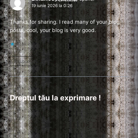
19 iunie 2026 la 0:26
Thanks for sharing. I read many of your blog
posts, cool, your blog is very good.
Încarc...
Răspunde
Dreptul tău la exprimare !