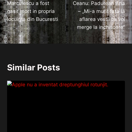
Marculescu a fost
Ceanu: Padurean Ana
articole
gasit mort in propria
– „Mi-a murit fata la
locuinta din Bucuresti
aflarea vestii ca voi
merge la inchisoare”
Similar Posts