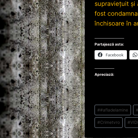
supraviețuit și
fost condamnat
închisoare în a
Partajează asta:
Facebook
Apreciază:
Post
#
#afladelamine
Tags:
#
Crimetvro
#
VID