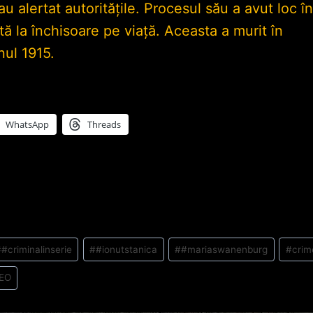
 au alertat autoritățile. Procesul său a avut loc î
ă la închisoare pe viață. Aceasta a murit în
nul 1915.
WhatsApp
Threads
#
#criminalinserie
#
#ionutstanica
#
#mariaswanenburg
#
crim
EO