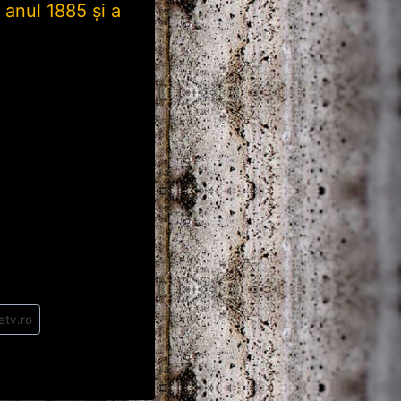
n anul 1885 și a
etv.ro