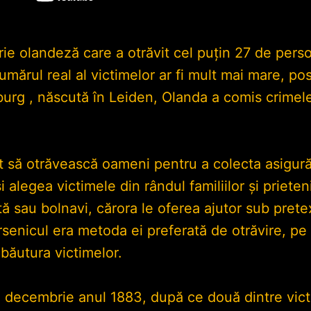
rie olandeză care a otrăvit cel puțin 27 de pers
mărul real al victimelor ar fi mult mai mare, pos
rg , născută în Leiden, Olanda a comis crimele 
 să otrăvească oameni pentru a colecta asigurăr
i alegea victimele din rândul familiilor și priete
ă sau bolnavi, cărora le oferea ajutor sub prete
senicul era metoda ei preferată de otrăvire, pe
băutura victimelor.
în decembrie anul 1883, după ce două dintre vict