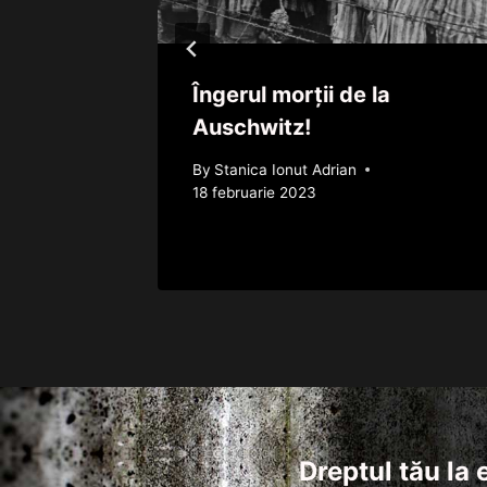
iminal
Îngerul morții de la
a proxy!
Auschwitz!
By
Stanica Ionut Adrian
18 februarie 2023
Dreptul tău la 