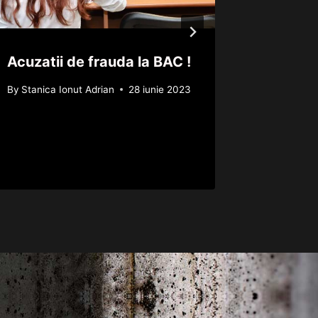
Acuzatii de frauda la BAC !
Fiica l
a facut
By
Stanica Ionut Adrian
28 iunie 2023
unde a 
By
Mirela 