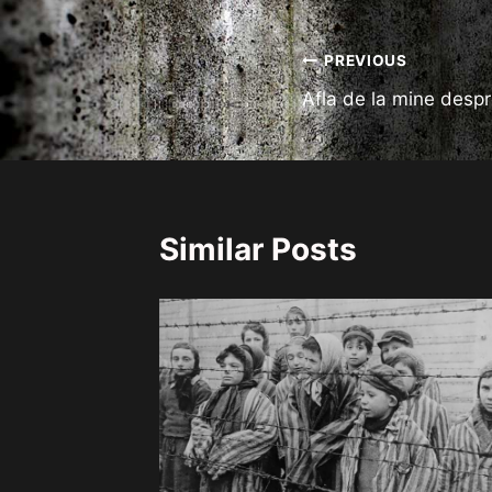
Navigare
PREVIOUS
Afla de la mine despre
în
articole
Similar Posts