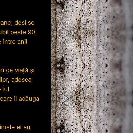
oane, deși se
ibil peste 90.
între anii
i de viață și
nilor, adesea
xtul
 care îl adăuga
imele ei au