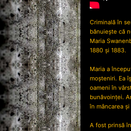
Criminală în se
bănuiește că nu
Maria Swanenbu
1880 și 1883.
Maria a început
moșteniri. Ea îș
oameni în vârst
bunăvoinței. Ar
în mâncarea și 
A fost prinsă 