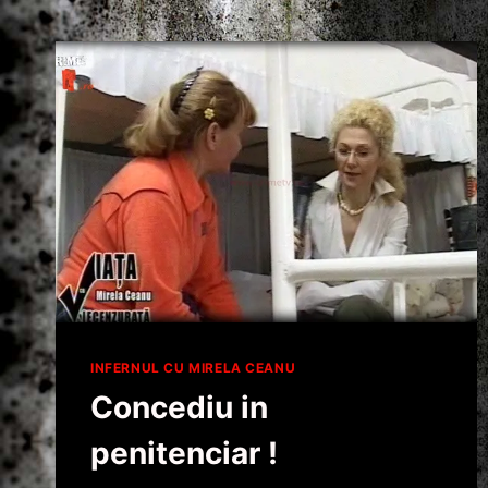
INFERNUL CU MIRELA CEANU
Concediu in
penitenciar !