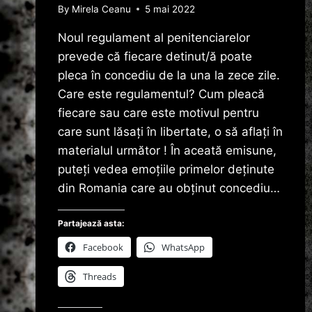
By
Mirela Ceanu
5 mai 2022
Noul regulament al penitenciarelor
prevede că fiecare detinut/ă poate
pleca în concediu de la una la zece zile.
Care este regulamentul? Cum pleacă
fiecare sau care este motivul pentru
care sunt lăsați în libertate, o să aflați în
materialul următor ! În aceată emisune,
puteți vedea emoțiile primelor deținute
din Romania care au obținut concediu…
Partajează asta:
Facebook
WhatsApp
Threads