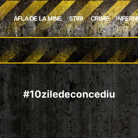
AFLA DE LA MINE
STIRI
CRIME
INFERN
#10ziledeconcediu