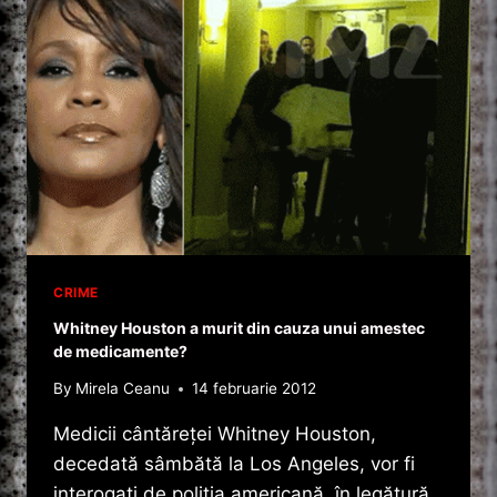
A
OMORAT
SOTUL
CU
10
LOVITURI
DE
TOPOR
IN
CAP
!
CRIME
Whitney Houston a murit din cauza unui amestec
de medicamente?
By
Mirela Ceanu
14 februarie 2012
Medicii cântăreţei Whitney Houston,
decedată sâmbătă la Los Angeles, vor fi
interogaţi de poliţia americană, în legătură