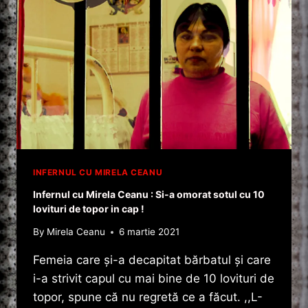
INFERNUL CU MIRELA CEANU
Infernul cu Mirela Ceanu : Si-a omorat sotul cu 10
lovituri de topor in cap !
By
Mirela Ceanu
6 martie 2021
Femeia care şi-a decapitat bărbatul şi care
i-a strivit capul cu mai bine de 10 lovituri de
topor, spune că nu regretă ce a făcut. ,,L-