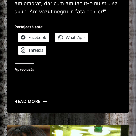
am omorat, dar cum am facut-o nu stiu sa
spun. Am vazut negru in fata ochilor!”
Partajează asta:
Facebook
WhatsApp
Threads
Apreciază:
INFERNUL
READ MORE
CU
MIRELA
CEANU
:
SI-