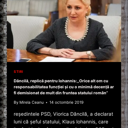
STIRI
Dăncilă, replică pentru Iohannis:,,Orice alt om cu
responsabilitatea funcţiei şi cu o minimă decenţă ar
fi demisionat de mult din fruntea statului român”
By
Mirela Ceanu
14 octombrie 2019
reşedintele PSD, Viorica Dăncilă, a declarat
luni că şeful statului, Klaus Iohannis, care