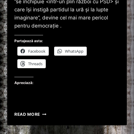
”se închipuie <într-un plin război cu PSD> şi
care îşi instigă partidul la ură şi la lupte
imaginare”, devine cel mai mare pericol
pentru democraţie .
Partajează asta:
Facebook
WhatsApp
Threads
Apreciază:
DĂNCILĂ,
READ MORE
REPLICĂ
PENTRU
IOHANNIS:,,ORICE