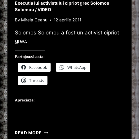
Executia lui activistului cipriot grec Solomos
Solomou / VIDEO
By
Mirela Ceanu
12 aprilie 2011
Solomos Solomou a fost un activist cipriot
grec.
Partajează asta:
Facebook
WhatsApp
Threads
Apreciază:
EXECUTIA
READ MORE
LUI