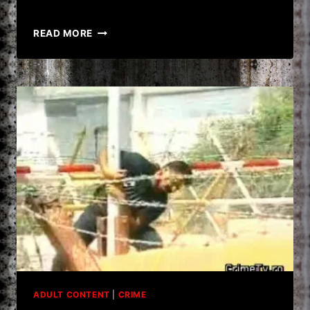
VIDEO
READ MORE
EXECUTIA
LUI
ION
RAMARU
–
CRIMINALUL
CARE
A
TERORIZAT
BUCURESTIUL
ANILOR
’70
ADULT CONTENT
|
CRIME