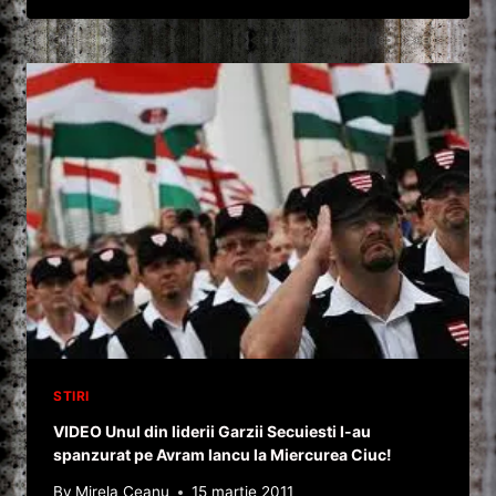
ACTIVISTULUI
CIPRIOT
GREC
SOLOMOS
SOLOMOU
/
VIDEO
STIRI
VIDEO Unul din liderii Garzii Secuiesti l-au
spanzurat pe Avram Iancu la Miercurea Ciuc!
By
Mirela Ceanu
15 martie 2011