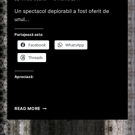
Un spectacol deplorabil a fost oferit de
unul…
Partajează asta:
Facebook
WhatsApp
Threads
Apreciază:
VIDEO
READ MORE
UNUL
DIN
LIDERII
GARZII