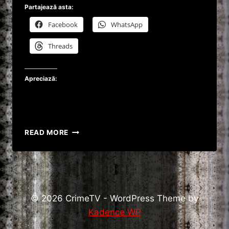
Partajează asta:
Facebook
WhatsApp
Threads
Apreciază:
ȘI-
READ MORE
A
TĂIAT
PLĂMÂNUL
ACCIDENTAL,
CU
FLEXUL.
© 2026 CrimeTV - WordPress Theme by
Kadence WP