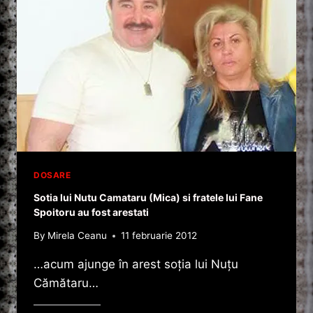
DOSARE
Sotia lui Nutu Camataru (Mica) si fratele lui Fane
Spoitoru au fost arestati
By
Mirela Ceanu
11 februarie 2012
…acum ajunge în arest soţia lui Nuţu
Cămătaru…