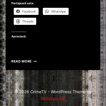
Partajează asta:
Facebook
WhatsApp
Threads
Apreciază:
EXPLOZIE
READ MORE
LA
STAȚIA
GPL
DIN
CREVEDIA.
© 2026 CrimeTV - WordPress Theme by
Kadence WP