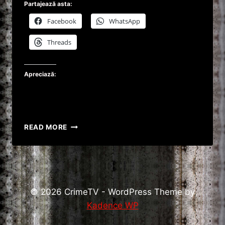
Partajează asta:
Facebook
WhatsApp
Threads
Apreciază:
O
READ MORE
SCRISOARE
A
UNUI
PRIZONIER
DE
RĂZBOI
© 2026 CrimeTV - WordPress Theme by
A
Kadence WP
AJUNS
LA