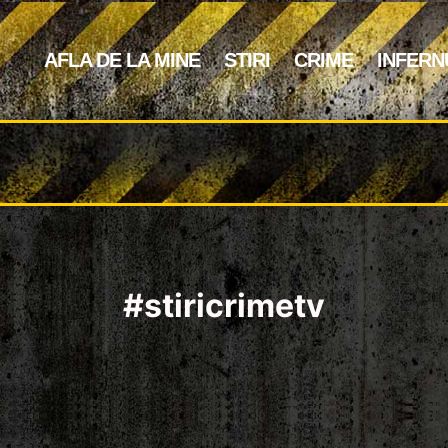
AFLA DE LA MINE
STIRI
CRIME
INFERN
#stiricrimetv