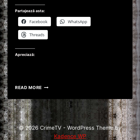
Partajează asta:
Facebook
WhatsApp
Threads
Apreciază:
DOI
READ MORE
STUDENŢI
STRĂINI
S-
AU
ELECTROCUTAT
DUPĂ
© 2026 CrimeTV - WordPress Theme by
CE
Kadence WP
S-