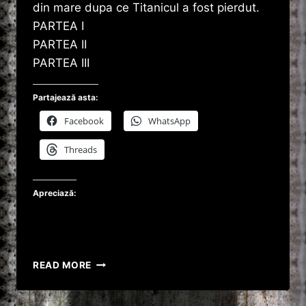
din mare dupa ce Titanicul a fost pierdut.
PARTEA I
PARTEA II
PARTEA III
Partajează asta:
Facebook
WhatsApp
Threads
Apreciază:
„FANTOMELE
READ MORE
DE
PE
TITANIC”,