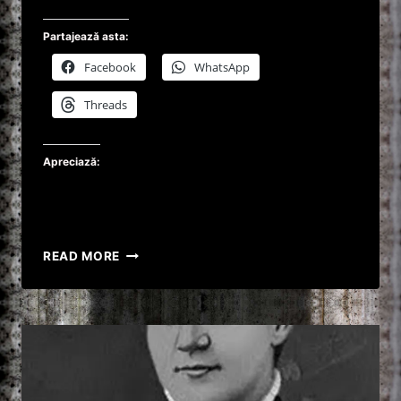
Partajează asta:
Facebook
WhatsApp
Threads
Apreciază:
AFLA
READ MORE
DE
LA
MINE
DESPRE
BEVERLY
ALLITT
!