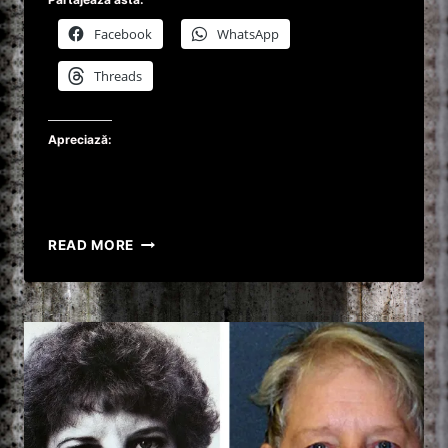
Facebook
WhatsApp
Threads
Apreciază:
JANE
READ MORE
TOPPAN,
ASISTENTA
UCIGASA
OBSESATĂ
DE
MOARTE!