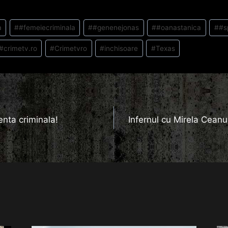
a
#
#femeiecriminala
#
#genenejonas
#
#oanastanica
#
#s
#
crimetv.ro
#
Crimetvro
#
inchisoare
#
Texas
enta criminala!
Infernul cu Mirela Ceanu