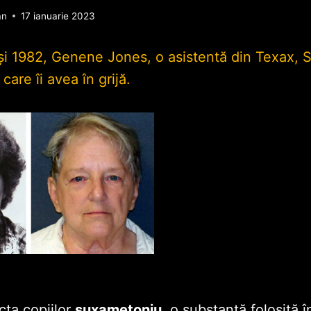
an
17 ianuarie 2023
7 şi 1982, Genene Jones, o asistentă din Texax, 
care îi avea în grijă.
cta copiilor
suxametoniu,
o substanţă folosită 