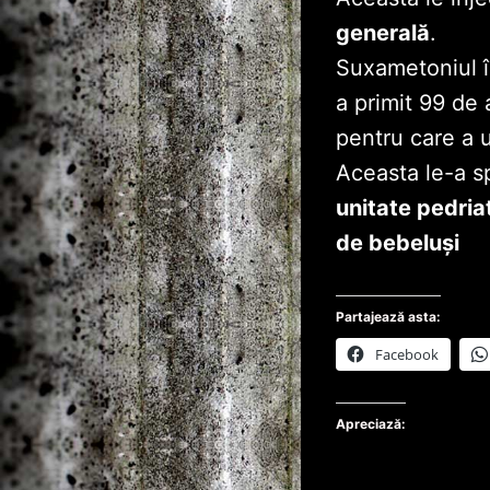
generală
.
Suxametoniul îi
a primit 99 de
pentru care a u
Aceasta le-a sp
unitate pedri
de bebeluşi
Partajează asta:
Facebook
Apreciază: