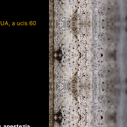
SUA, a ucis 60
în
anestezia