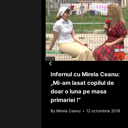
2
Infernul cu Mirela Ceanu:
„Mi-am lasat copilul de
 mai 2022
doar o luna pe masa
primariei !”
By
Mirela Ceanu
12 octombrie 2019