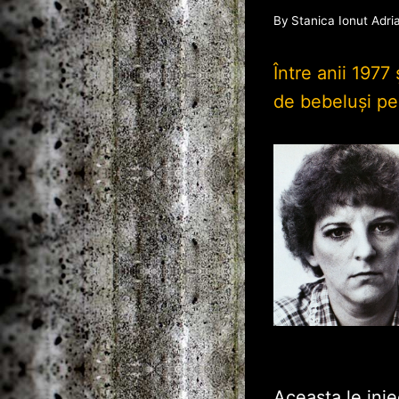
By
Stanica Ionut Adri
Între anii 197
de bebeluşi pe 
Aceasta le inje