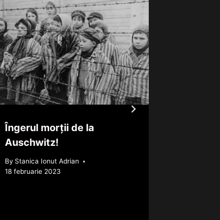
Îngerul morții de la
Actorul
Auschwitz!
in urma 
UPDAT
By
Stanica Ionut Adrian
18 februarie 2023
By
Mirela 