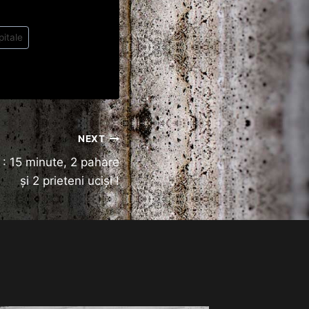
pitale
NEXT
 : 15 minute, 2 pahare
și 2 prieteni uciși !