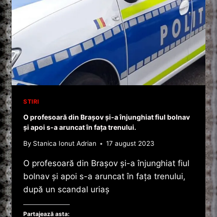
TIMIŞOARA,
MORT
DUPĂ
CE
A
ÎNCERCAT
SĂ
SCAPE.
STIRI
O profesoară din Brașov și-a înjunghiat fiul bolnav
și apoi s-a aruncat în fața trenului.
By
Stanica Ionut Adrian
17 august 2023
O profesoară din Brașov și-a înjunghiat fiul
bolnav și apoi s-a aruncat în fața trenului,
după un scandal uriaș
Partajează asta: