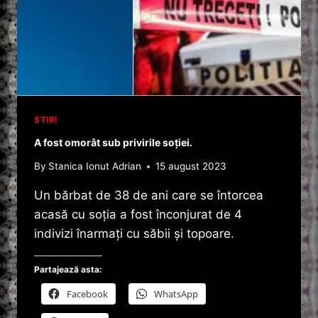
S-
A
ARUNCAT
ÎN
FAȚA
TRENULUI.
STIRI
A fost omorât sub privirile soției.
By
Stanica Ionut Adrian
15 august 2023
Un bărbat de 38 de ani care se întorcea
acasă cu soția a fost înconjurat de 4
indivizi înarmați cu săbii și topoare.
Partajează asta:
Facebook
WhatsApp