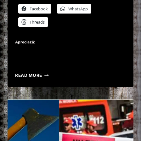
Facebook
WhatsApp
Threads
Apreciază:
O
READ MORE
PROFESOARĂ
DIN
BRAȘOV
ȘI-
A
ÎNJUNGHIAT
FIUL
BOLNAV
ȘI
APOI