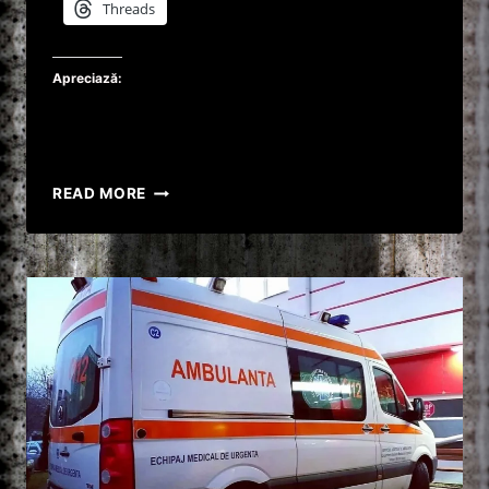
Threads
Apreciază:
A
READ MORE
FOST
OMORÂT
SUB
PRIVIRILE
SOȚIEI.