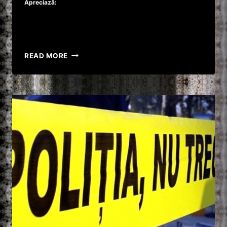
Apreciază:
O
READ MORE
FEMEIE
A
MURIT,
IAR
ALȚI
DOI
OAMENI,
ÎNTRE
CARE
UN
COPIL,
AU
FOST
RĂNIȚI.