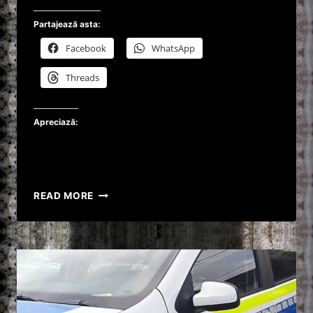
Partajează asta:
Facebook
WhatsApp
Threads
Apreciază:
TÂNAR
READ MORE
DIN
SRI
LANKA,
SECHETRAT
ÎNTR-
UN
APARTAMENT
DIN