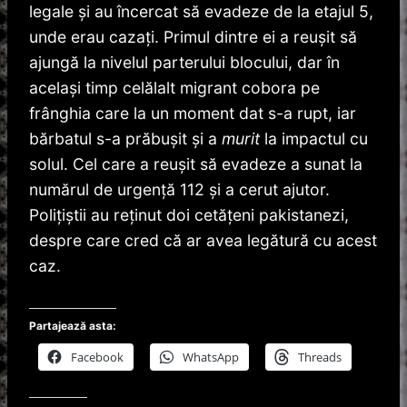
legale şi au încercat să evadeze de la etajul 5,
unde erau cazaţi. Primul dintre ei a reuşit să
ajungă la nivelul parterului blocului, dar în
acelaşi timp celălalt migrant cobora pe
frânghia care la un moment dat s-a rupt, iar
bărbatul s-a prăbuşit şi a
murit
la impactul cu
solul. Cel care a reuşit să evadeze a sunat la
numărul de urgenţă 112 şi a cerut ajutor.
Polițiștii au reținut doi cetățeni pakistanezi,
despre care cred că ar avea legătură cu acest
caz.
Partajează asta:
Facebook
WhatsApp
Threads