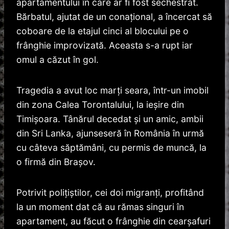
apartamentului în care ar fi fost sechestrat.
Bărbatul, ajutat de un conaţional, a încercat să
coboare de la etajul cinci al blocului pe o
frânghie improvizată. Aceasta s-a rupt iar
omul a căzut în gol.
Tragedia a avut loc marți seara, într-un imobil
din zona Calea Torontalului, la ieșire din
Timișoara. Tânărul decedat și un amic, ambii
din Sri Lanka, ajunseseră în România în urmă
cu câteva săptămâni, cu permis de muncă, la
o firmă din Brașov.
Potrivit poliţiştilor, cei doi migranţi, profitând
la un moment dat că au rămas singuri în
apartament, au făcut o frânghie din cearşafuri