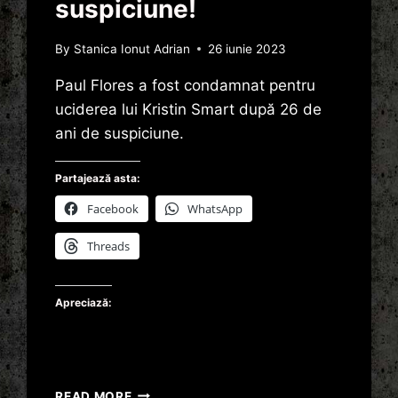
suspiciune!
By
Stanica Ionut Adrian
26 iunie 2023
Paul Flores a fost condamnat pentru
uciderea lui Kristin Smart după 26 de
ani de suspiciune.
Partajează asta:
Facebook
WhatsApp
Threads
Apreciază:
REZOLVAREA
READ MORE