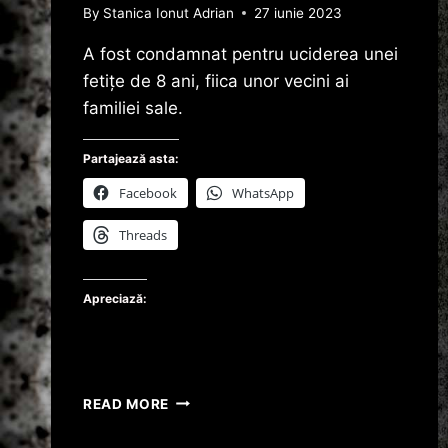
By
Stanica Ionut Adrian
27 iunie 2023
A fost condamnat pentru uciderea unei
fetiţe de 8 ani, fiica unor vecini ai
familiei sale.
Partajează asta:
Facebook
WhatsApp
Threads
Apreciază:
CRIMINAL
READ MORE
LA
VÂRSTA