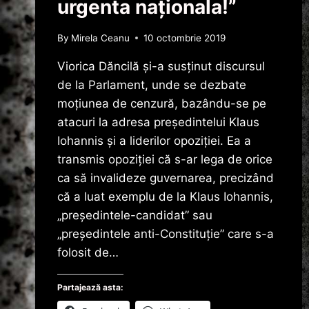
urgenta naționala!”
By
Mirela Ceanu
10 octombrie 2019
Viorica Dăncilă şi-a susţinut discursul
de la Parlament, unde se dezbate
moţiunea de cenzură, bazându-se pe
atacuri la adresa preşedintelui Klaus
Iohannis şi a liderilor opoziţiei. Ea a
transmis opoziției că s-ar lega de orice
ca să invalideze guvernarea, precizând
că a luat exemplu de la Klaus Iohannis,
„președintele-candidat” sau
„președintele anti-Constituție” care s-a
folosit de…
Partajează asta: