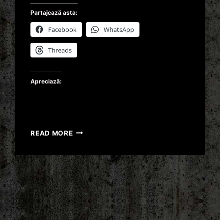
Partajează asta:
Facebook
WhatsApp
Threads
Apreciază:
LIVIU
READ MORE
DRAGNEA
CHEMAT
LA
DNA
SA
DEA
EXPLICATII
CU