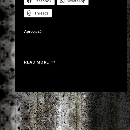
Facebook
WhatsApp
Threads
Apreciază:
,,DEMITEREA
READ MORE
GUVENULUI
DRAGNEA-
DĂNCILĂ,O
URGENTA
NAȚIONALA!”