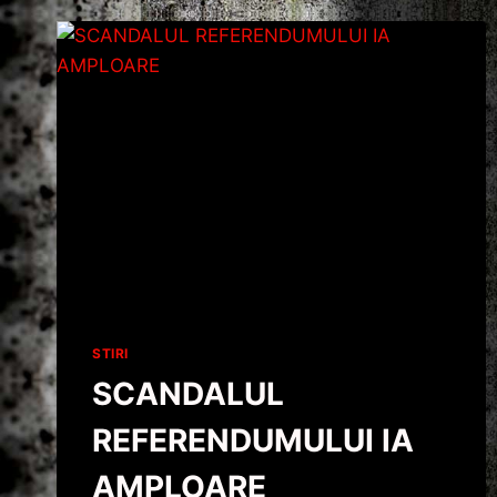
SE
INTOARCE
LA
COTROCENI.
CRIN
ANTONESCU
SE
RAZGANDESTE
SI
RAMANE
IN
POLITICA
STIRI
SCANDALUL
REFERENDUMULUI IA
AMPLOARE