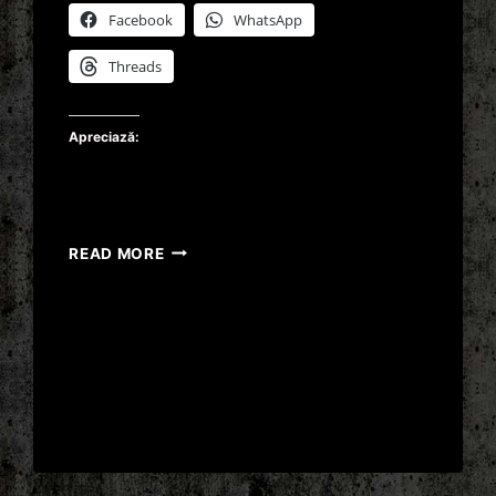
Facebook
WhatsApp
Threads
Apreciază:
VICTOR
READ MORE
PONTA
MAI
FACE
UN
ULTIM
CALCUL
AL
ALEGATORILOR