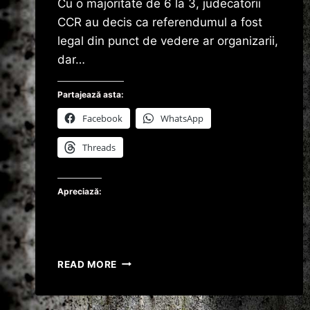
Cu o majoritate de 6 la 3, judecatorii
CCR au decis ca referendumul a fost
legal din punct de vedere ar organizarii,
dar…
Partajează asta:
Facebook
WhatsApp
Threads
Apreciază:
CCR
READ MORE
DECIDE:
TRAIAN
BASESCU