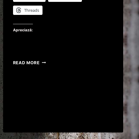
Threads
Apreciază:
ION
READ MORE
ILIESCU
SARE
IN
APARAREA
LIDERILOR
USL
VIZATI
DE
ANCHETA
PARCHETULUI