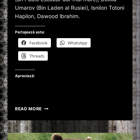
Umarov (Bin Laden al Rusiei), Isnilon Totoni
Hapilon, Dawood Ibrahim.
Partajează asta:
Facebook
WhatsApp
Threads
Apreciază:
TOP
READ MORE
25
CEI
MAI
CAUTATI