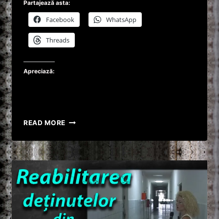
Partajează asta:
Facebook
WhatsApp
Threads
Apreciază:
INFERNUL
READ MORE
CU
MIRELA
CEANU
:
SOȚ
UCIS,
COPIL
SALVAT
!