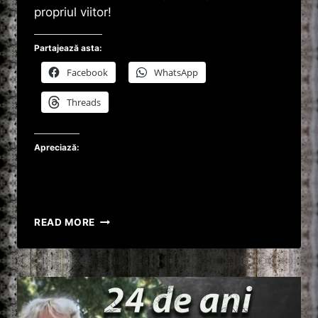
propriul viitor!
Partajează asta:
Facebook
WhatsApp
Threads
Apreciază:
5
READ MORE
ANI
ÎN
LIBERTATE
–
MARIUS
CSAMPAR