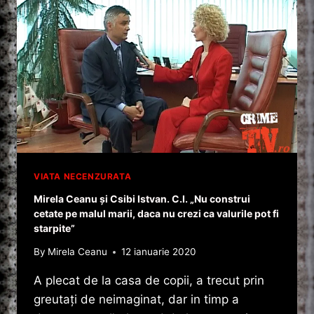
FURCULIȚA
ȘI
CUȚITUL
!
VIATA NECENZURATA
Mirela Ceanu și Csibi Istvan. C.I. „Nu construi
cetate pe malul marii, daca nu crezi ca valurile pot fi
starpite”
By
Mirela Ceanu
12 ianuarie 2020
A plecat de la casa de copii, a trecut prin
greutați de neimaginat, dar in timp a