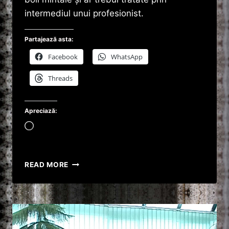
intermediul unui profesionist.
Partajează asta:
Facebook
WhatsApp
Threads
Apreciază:
Încarc...
DIN
READ MORE
GELOZIE
ȘI-
A
UCIS
IUBITA
CU