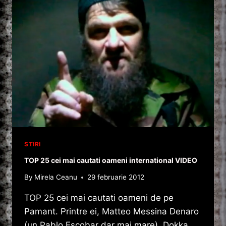
C.I.
„NU
CONSTRUI
CETATE
PE
MALUL
MARII,
DACA
NU
CREZI
CA
VALURILE
POT
FI
STIRI
STARPITE”
TOP 25 cei mai cautati oameni international VIDEO
By
Mirela Ceanu
29 februarie 2012
TOP 25 cei mai cautati oameni de pe
Pamant. Printre ei, Matteo Messina Denaro
(un Pablo Escobar dar mai mare), Dokka