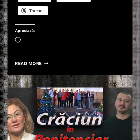
Threads
Apreciază:
Încarc...
AFLA
READ MORE
DE
LA
MINE
DESPRE
MARIA
SWANENBURG
!
#SHORTS