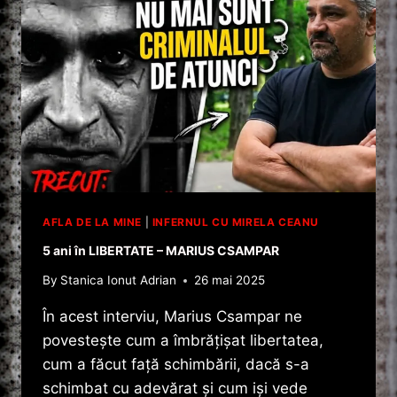
AFLA DE LA MINE
|
INFERNUL CU MIRELA CEANU
5 ani în LIBERTATE – MARIUS CSAMPAR
By
Stanica Ionut Adrian
26 mai 2025
În acest interviu, Marius Csampar ne
povestește cum a îmbrățișat libertatea,
cum a făcut față schimbării, dacă s-a
schimbat cu adevărat și cum iși vede