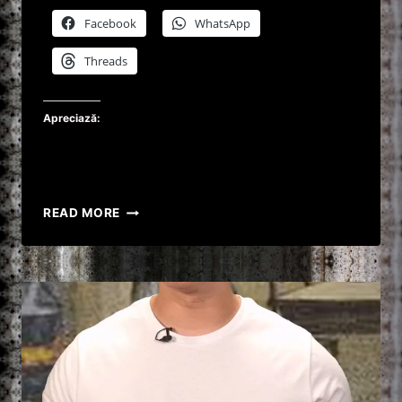
Facebook
WhatsApp
Threads
Apreciază:
INFERNUL
READ MORE
CU
MIRELA
CEANU
:
REABILITAREA
DEȚINUTELOR
DIN
PENITENCIAR
!