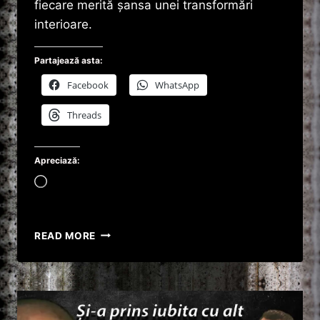
fiecare merită șansa unei transformări
interioare.
Partajează asta:
Facebook
WhatsApp
Threads
Apreciază:
Încarc...
CRĂCIUN
READ MORE
ÎN
PENITENCIAR
!