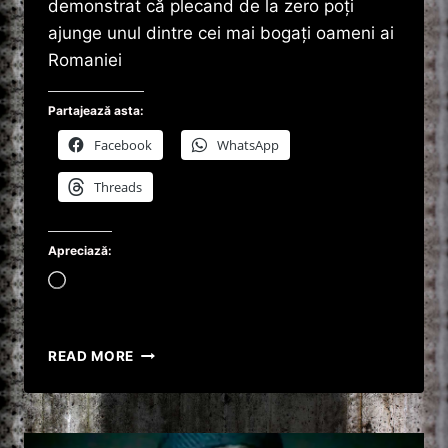
demonstrat că plecand de la zero poți
ajunge unul dintre cei mai bogați oameni ai
Romaniei
Partajează asta:
Facebook
WhatsApp
Threads
Apreciază:
Încarc...
MIRELA
READ MORE
CEANU
ȘI
CSIBI
ISTVAN.