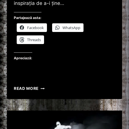
inspirația de a-i ține…
Partajează asta:
Facebook
WhatsApp
Threads
Apreciază:
VIDEO
READ MORE
URS
GRIZZLY
ATACÂND
FOTOGRAFI
ÎN
REZERVAȚIA