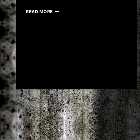
AFLĂ
READ MORE
DE
LA
MINE
DESPRE
ALBERT
FISH
!
#SHORTS