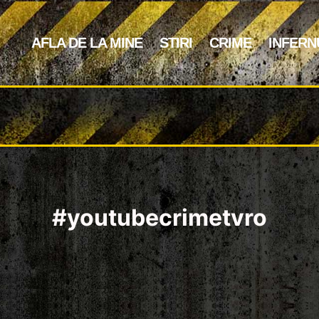
AFLA DE LA MINE
STIRI
CRIME
INFERN
#youtubecrimetvro