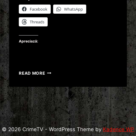
Facebook
WhatsApp
Threads
Apreciază:
AFLA
READ MORE
DE
LA
MINE
DESPRE
ANDREI
CHIKATILO
!
#SHORTS
© 2026 CrimeTV - WordPress Theme by
Kadence WP