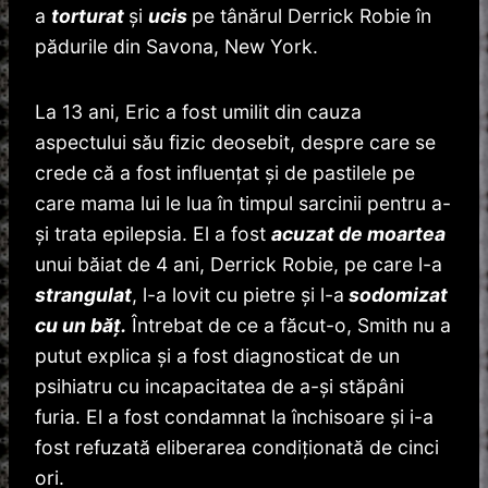
a
torturat
și
ucis
pe tânărul Derrick Robie în
pădurile din Savona, New York.
La 13 ani, Eric a fost umilit din cauza
aspectului său fizic deosebit, despre care se
crede că a fost influenţat şi de pastilele pe
care mama lui le lua în timpul sarcinii pentru a-
şi trata epilepsia. El a fost
acuzat
de
moartea
unui băiat de 4 ani, Derrick Robie, pe care l-a
strangulat
, l-a lovit cu pietre şi l-a
sodomizat
cu un băţ.
Întrebat de ce a făcut-o, Smith nu a
putut explica şi a fost diagnosticat de un
psihiatru cu incapacitatea de a-şi stăpâni
furia. El a fost condamnat la închisoare şi i-a
fost refuzată eliberarea condiţionată de cinci
ori.