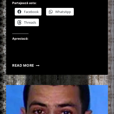
Partajează asta:
Facebook
WhatsApp
Threads
Apreciază:
SUGRUMĂTORUL
READ MORE
DIN
BOSTON-
ALBERT
HENRY
DESALVO