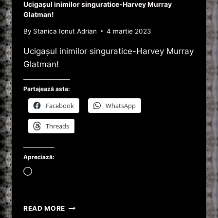
Ucigașul inimilor singuratice-Harvey Murray
Glatman!
By
Stanica Ionut Adrian
4 martie 2023
Ucigașul inimilor singuratice-Harvey Murray
Glatman!
Partajează asta:
Facebook
WhatsApp
Threads
Apreciază:
Încarc...
UCIGAȘUL
READ MORE
INIMILOR