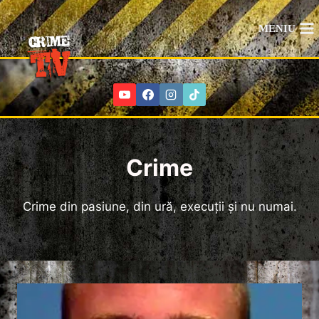
Skip
to
MENIU
content
Crime
Crime din pasiune, din ură, execuții și nu numai.