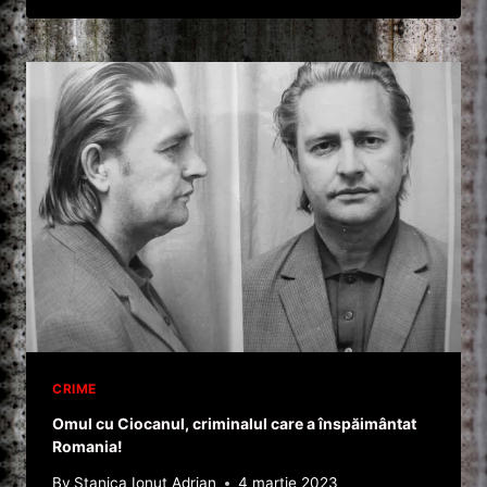
SINGURATICE-
HARVEY
MURRAY
GLATMAN!
CRIME
Omul cu Ciocanul, criminalul care a înspăimântat
Romania!
By
Stanica Ionut Adrian
4 martie 2023