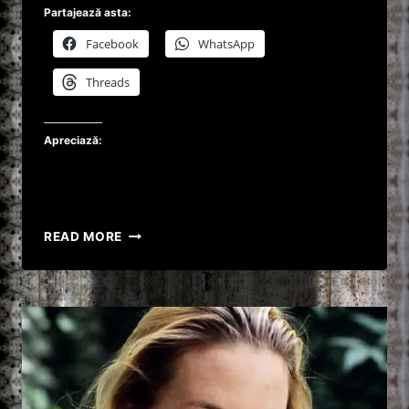
Partajează asta:
Facebook
WhatsApp
Threads
Apreciază:
CRIMINAL
READ MORE
LA
VÂRSTA
DE
14
ANI
!