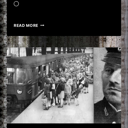
Încarc...
JOSÉ
READ MORE
ANTONIO
RODRÍGUEZ
VEGA,
CRIMINALUL
CARE
OMOARA
BĂTRÂNI!