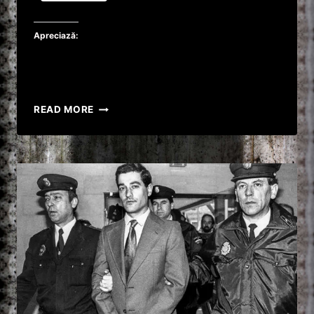
Apreciază:
COLIN
READ MORE
IRELAND,
CRIMINALUL
CARE
OMORA
HOMOSEXUALI!