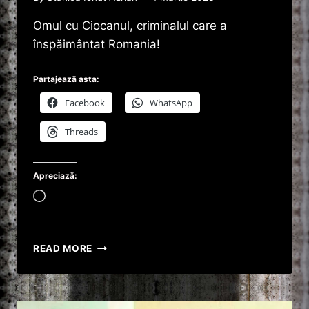
Omul cu Ciocanul, criminalul care a
înspăimântat Romania!
Partajează asta:
Facebook
WhatsApp
Threads
Apreciază:
Încarc...
OMUL
READ MORE
CU
CIOCANUL,
CRIMINALUL
CARE