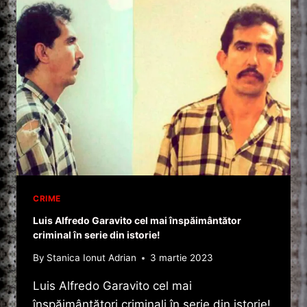
A
ÎNSPĂIMÂNTAT
ROMANIA!
CRIME
Luis Alfredo Garavito cel mai înspăimântător
criminal în serie din istorie!
By
Stanica Ionut Adrian
3 martie 2023
Luis Alfredo Garavito cel mai
înspăimântători criminali în serie din istorie!