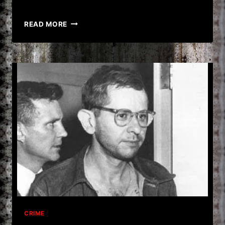
PAUL
READ MORE
OGORZOW,
UN
CRIMINAL
ÎN
SERIE
DIN
BERLINUL
LUI
HITLER!
CRIME