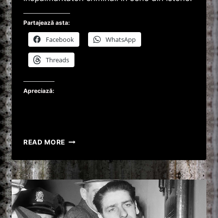
Partajează asta:
Facebook
WhatsApp
Threads
Apreciază:
LUIS
READ MORE
ALFREDO
GARAVITO
CEL
MAI
ÎNSPĂIMÂNTĂTOR
CRIMINAL
ÎN