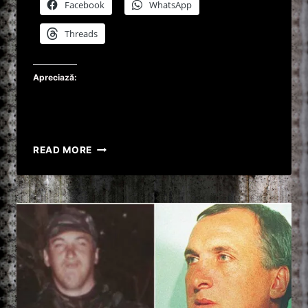
Facebook
WhatsApp
Threads
Apreciază:
REZOLVAREA
READ MORE
UNEI
CRIME
DUPA
26
DE
ANI
DE
SUSPICIUNE!