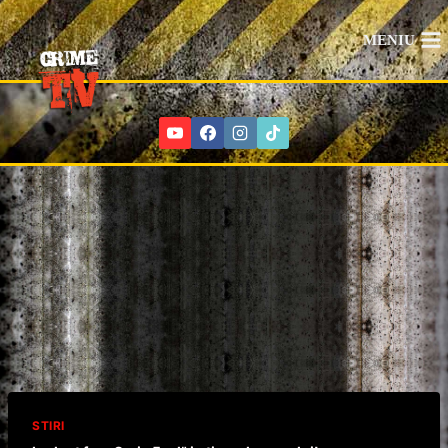
Skip
to
MENIU
content
STIRI