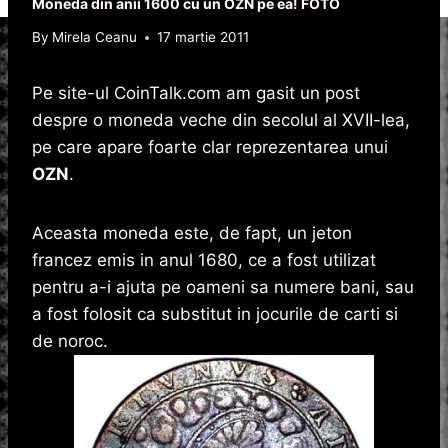
Moneda din anii 1600 cu un OZN pe ea! FOTO
By
Mirela Ceanu
17 martie 2011
Pe site-ul CoinTalk.com am gasit un post
despre o moneda veche din secolul al XVII-lea,
pe care apare foarte clar reprezentarea unui
OZN
.
Aceasta moneda este, de fapt, un jeton
francez emis in anul 1680, ce a fost utilizat
pentru a-i ajuta pe oameni sa numere bani, sau
a fost folosit ca substitut in jocurile de carti si
de noroc.