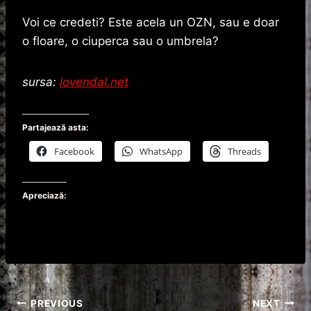
Voi ce credeti? Este acela un OZN, sau e doar
o floare, o ciuperca sau o umbrela?
sursa:
lovendal.net
Partajează asta:
Facebook
WhatsApp
Threads
Apreciază:
Navigare
PREVIOUS
NEXT