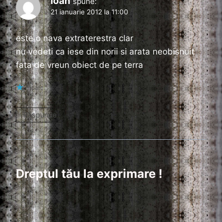
ioan
spune:
21 ianuarie 2012 la 11:00
este o nava extraterestra clar
nu vedeti ca iese din norii si arata neobisnuit
fata de vreun obiect de pe terra
Încarc...
Răspunde
Dreptul tău la exprimare !