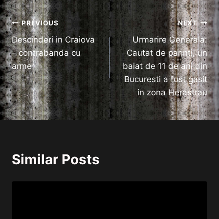
Navigare
PREVIOUS
NEXT
Descinderi in Craiova
Urmarire Generala:
în
– contrabanda cu
Cautat de parinti, un
articole
arme
baiat de 11 de ani din
Bucuresti a fost gasit
in zona Herastrau
Similar Posts