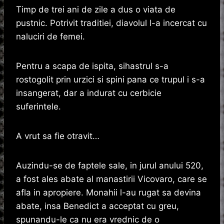
Timp de trei ani de zile a dus o viata de
pustnic. Potrivit traditiei, diavolul l-a incercat cu
naluciri de femei.
Pentru a scapa de ispita, sihastrul s-a
rostogolit prin urzici si spini pana ce trupul i s-a
insangerat, dar a indurat cu cerbicie
suferintele.
A vrut sa fie otravit…
Auzindu-se de faptele sale, in jurul anului 520,
a fost ales abate al manastirii Vicovaro, care se
afla in apropiere. Monahii l-au rugat sa devina
abate, insa Benedict a acceptat cu greu,
spunandu-le ca nu era vrednic de o