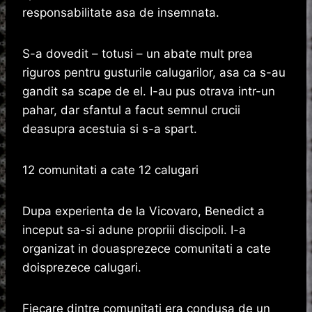
responsabilitate asa de insemnata.
S-a dovedit – totusi – un abate mult prea
riguros pentru gusturile calugarilor, asa ca s-au
gandit sa scape de el. I-au pus otrava intr-un
pahar, dar sfantul a facut semnul crucii
deasupra acestuia si s-a spart.
12 comunitati a cate 12 calugari
Dupa experienta de la Vicovaro, Benedict a
inceput sa-si adune propriii discipoli. I-a
organizat in douasprezece comunitati a cate
doisprezece calugari.
Fiecare dintre comunitati era condusa de un