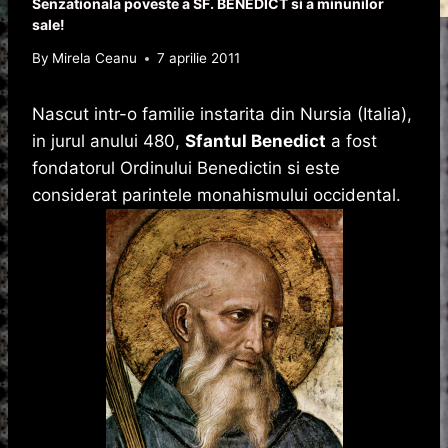
Senzationala poveste a SF. BENEDICT si a minunilor
sale!
By
Mirela Ceanu
7 aprilie 2011
Nascut intr-o familie instarita din Nursia (Italia),
in jurul anului 480,
Sfantul Benedict
a fost
fondatorul Ordinului Benedictin si este
considerat parintele monahismului occidental.