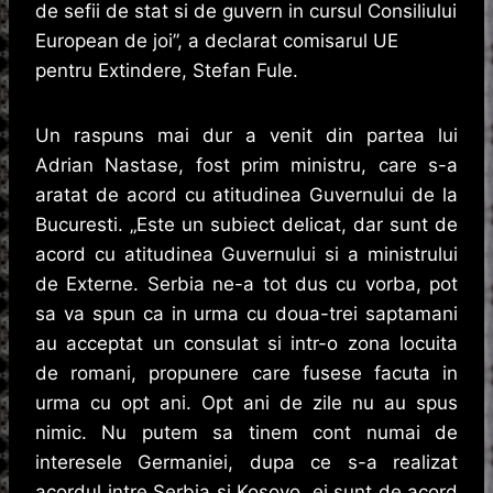
de sefii de stat si de guvern in cursul Consiliului
European de joi”, a declarat comisarul UE
pentru Extindere, Stefan Fule.
Un raspuns mai dur a venit din partea lui
Adrian Nastase, fost prim ministru, care s-a
aratat de acord cu atitudinea Guvernului de la
Bucuresti. „Este un subiect delicat, dar sunt de
acord cu atitudinea Guvernului si a ministrului
de Externe. Serbia ne-a tot dus cu vorba, pot
sa va spun ca in urma cu doua-trei saptamani
au acceptat un consulat si intr-o zona locuita
de romani, propunere care fusese facuta in
urma cu opt ani. Opt ani de zile nu au spus
nimic. Nu putem sa tinem cont numai de
interesele Germaniei, dupa ce s-a realizat
acordul intre Serbia si Kosovo, ei sunt de acord