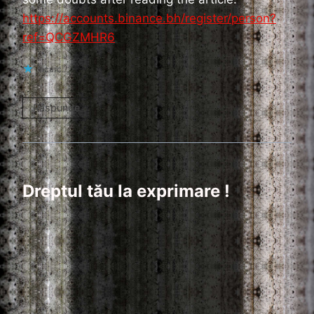
https://accounts.binance.bh/register/person?
ref=QCGZMHR6
Încarc...
Răspunde
Dreptul tău la exprimare !