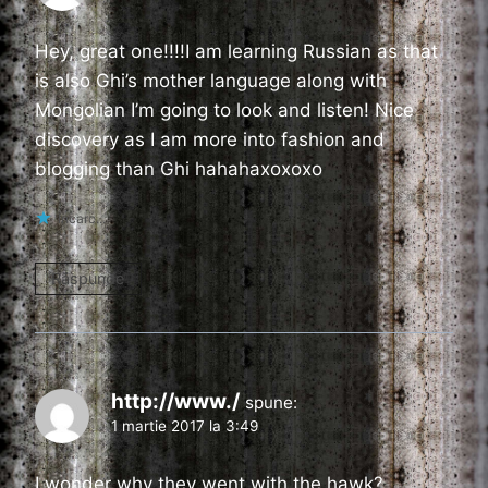
Hey, great one!!!!I am learning Russian as that
is also Ghi’s mother language along with
Mongolian I’m going to look and listen! Nice
discovery as I am more into fashion and
blogging than Ghi hahahaxoxoxo
Încarc...
Răspunde
http://www./
spune:
1 martie 2017 la 3:49
I wonder why they went with the hawk?