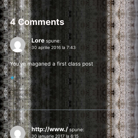
4 Comments
Lore
spune:
30 aprilie 2016 la 7:43
You’ve maganed a first class post
Încarc...
Răspunde
http://www./
spune:
30 ianuarie 2017 la 6:15