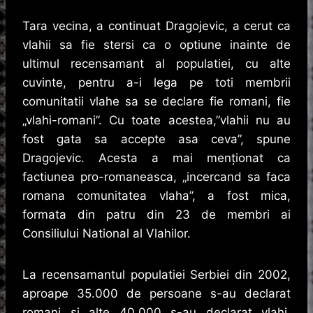
Tara vecina, a continuat Dragojevic, a cerut ca
vlahii sa fie stersi ca o optiune inainte de
ultimul recensamant al populatiei, cu alte
cuvinte, pentru a-i lega pe toti membrii
comunitatii vlahe sa se declare fie romani, fie
„vlahi-romani”. Cu toate acestea,”vlahii nu au
fost gata sa accepte asa ceva”, spune
Dragojevic. Acesta a mai menționat ca
factiunea pro-romaneasca, „incercand sa faca
romana comunitatea vlaha”, a fost mica,
formata din patru din 23 de membri ai
Consiliului National al Vlahilor.
La recensamantul populatiei Serbiei din 2002,
aproape 35.000 de persoane s-au declarat
romani si alte 40.000 s-au declarat vlahi.