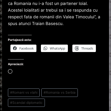
ca Romania nu i-a fost un partener loial.
Acestei loialitati ar trebui sa i se raspunda cu
respect fata de romanii din Valea Timocului”, a
spus atunci Traian Basescu.
Partajează asta:
Facebook
WhatsApp
Threads
Apreciază:
Î
n
c
a
Post
r
#
Romani vs vlahi
#
Romania vs Serbia
c
Tags:
.
#
Scandal diplomatic
.
.