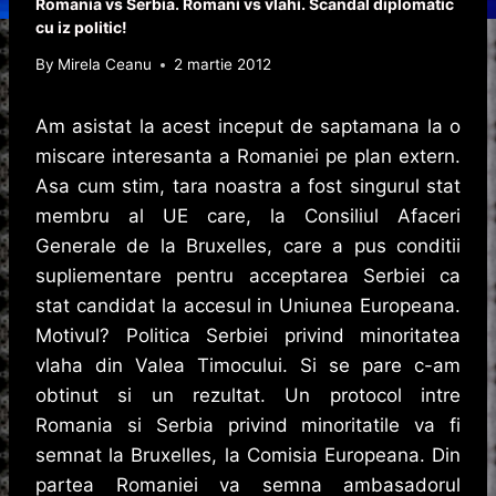
Romania vs Serbia. Romani vs vlahi. Scandal diplomatic
cu iz politic!
By
Mirela Ceanu
2 martie 2012
Am asistat la acest inceput de saptamana la o
miscare interesanta a Romaniei pe plan extern.
Asa cum stim, tara noastra a fost singurul stat
membru al UE care, la Consiliul Afaceri
Generale de la Bruxelles, care a pus conditii
supliementare pentru acceptarea Serbiei ca
stat candidat la accesul in Uniunea Europeana.
Motivul? Politica Serbiei privind minoritatea
vlaha din Valea Timocului. Si se pare c-am
obtinut si un rezultat. Un protocol intre
Romania si Serbia privind minoritatile va fi
semnat la Bruxelles, la Comisia Europeana. Din
partea Romaniei va semna ambasadorul