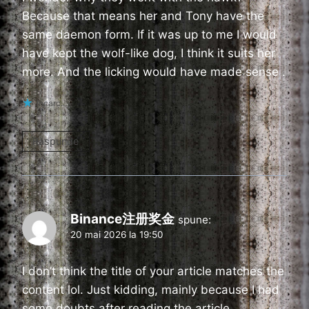
Because that means her and Tony have the
same daemon form. If it was up to me I would
have kept the wolf-like dog, I think it suits her
more. And the licking would have made sense .
Încarc...
Răspunde
Binance注册奖金
spune:
20 mai 2026 la 19:50
I don’t think the title of your article matches the
content lol. Just kidding, mainly because I had
some doubts after reading the article.