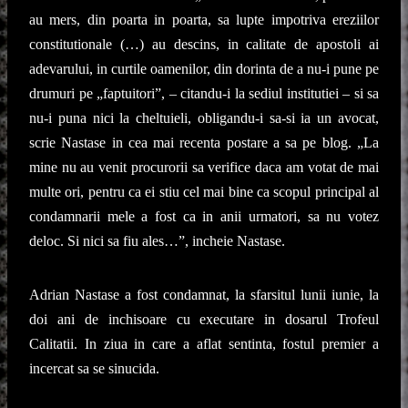
au mers, din poarta in poarta, sa lupte impotriva ereziilor
constitutionale (…) au descins, in calitate de apostoli ai
adevarului, in curtile oamenilor, din dorinta de a nu-i pune pe
drumuri pe „faptuitori”, – citandu-i la sediul institutiei – si sa
nu-i puna nici la cheltuieli, obligandu-i sa-si ia un avocat,
scrie Nastase in cea mai recenta postare a sa pe blog. „La
mine nu au venit procurorii sa verifice daca am votat de mai
multe ori, pentru ca ei stiu cel mai bine ca scopul principal al
condamnarii mele a fost ca in anii urmatori, sa nu votez
deloc. Si nici sa fiu ales…”, incheie Nastase.
Adrian Nastase a fost condamnat, la sfarsitul lunii iunie, la
doi ani de inchisoare cu executare in dosarul Trofeul
Calitatii. In ziua in care a aflat sentinta, fostul premier a
incercat sa se sinucida.