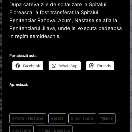
Dupa cateva zile de spitalizare la Spitalul
Floreasca, a fost transferat la Spitalul
Penitenciar Rahova. Acum, Nastase se afla la
Penitenciarul Jilava, unde isi executa pedeapsa
in regim semideschis.
Partajează asta:
Facebook
WhatsApp
Threads
Apreciază:
Post
#
Adrian Nastase
#
erata
#
inchisoare
#
jilava
Tags:
#
puscarie
#
Traian Basescu