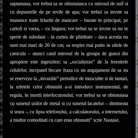
saptamana, vor trebui sa se obisnuiasca cu mirosul de sulf si
cu depunerile de pe tevile de apa; vor trebui sa invete sa
manance toate felurile de mancare – bazate in principal, pe
cartofi si varza, – cu lingura; vor trebui sa se invete sa nu se
sperie de sobolani – in curtea de plimbare – daca acestia nu
sunt mai mari de 20 de cm; sa respire mai putin in zilele de
canicula – atunci cand mirosul de la groapa de gunoi din
apropiere este ingrozitor; sa „socializeze” de la ferestrele
celulelor, incepand fiecare fraza cu un angajament de sa nu
se enerveze la „invaziile” periodice de musculite si de tantari,
la urletele celor obisnuiti a-si introduce instrumentul, de
regula, in mortii interlocutorului; vor trebui sa se obisnuiasa
cu sunetul usilor de metal si cu sunetul lacatelor – dimineata
si seara -, cu lipsa telefonului, a calculatorului, a internetului,
a multor comoditati cu care erau obisnuiti” scrie Nastase.