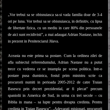
„Vor trebui sa se obisnuiasca sa-si vada familia doar de 3-4
ori pe luna. Vor trebui sa se obisnuiasca, in definitiv, cu lipsa
de libertate fizica, cu un mediu in care 80% din persoanele
de aici sunt recidivisti”, a mai adaugat Adrian Nastase, inchis
in prezent in Penitenciarul Jilava.
Aceasta nu este prima sa postare. Cum la ordinea zilei de
afla subiectul referendumului, Adrian Nastase nu a putut
trece cu vederea ce se intampla pe scena politica. Intr-o
postare pusa duminica, fostul prim ministru scrie ca
procurorii numiti in perioada 2005-2012 de catre Traian
Basescu
prin decret prezidential, ar fi plecat” precum
spaniolii in America de Sud, in urma cu trei secole – cu
Biblia in mana – sa lupte pentru dreapta credinta. Pentru
credinta in Traian Basescu”.
„Adevarati misionari, procurorii