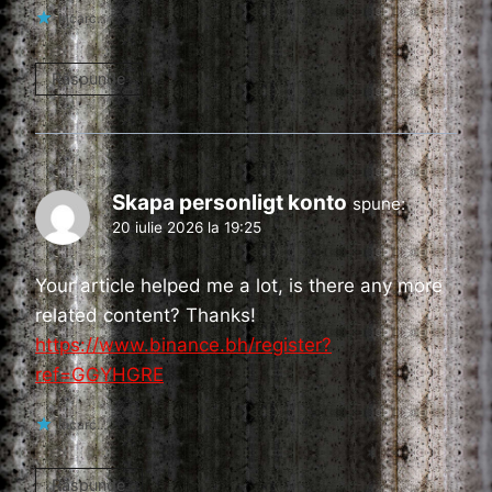
Încarc...
Răspunde
Skapa personligt konto
spune:
20 iulie 2026 la 19:25
Your article helped me a lot, is there any more
related content? Thanks!
https://www.binance.bh/register?
ref=GGYHGRE
Încarc...
Răspunde