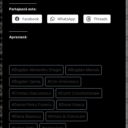
Partajează asta:
Facebook
WhatsApp
Threads
Apreciază:
Post
#
Bogdan Alexandru Dragoi
#
Bogdan Manoiu
Tags:
#
Bogdan Oprea
#
Crin Antonescu
#
Cristian Diaconescu
#
Curtii Constitutionale
#
Daniel Petru Funeriu
#
Dorel Onaca
#
Elena Basescu
#
Intors la Cotroceni
#
Iulian Chifu
#
Iulian Fota