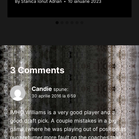
By
Stanica Ionut Adrian
10 ianuarie 2023
3 Comments
Candie
spune:
30 aprilie 2016 la 6:59
IMHO Williams is a very good player and a
good draft pick. A couple mistakes in a big
game (where he was playing out of position as
punt returner,more fault on the coaches than