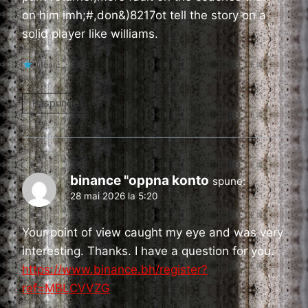
on him imh;#,don&)8217ot tell the story on a
solid player like williams.
Încarc...
Răspunde
binance "oppna konto
spune:
28 mai 2026 la 5:20
Your point of view caught my eye and was very
interesting. Thanks. I have a question for you.
https://www.binance.bh/register?
ref=MBLCVVZG