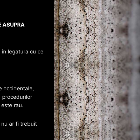
E ASUPRA
 in legatura cu ce
e occidentale,
 procedurilor
 este rau.
u ar fi trebuit