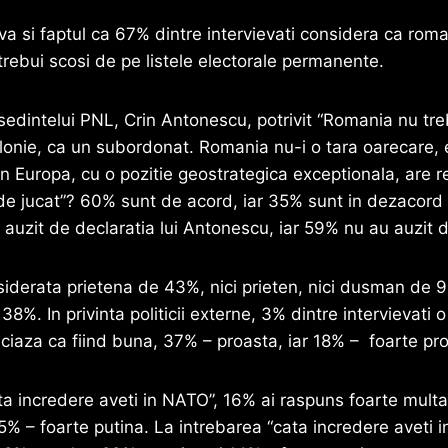
a si faptul ca 67% dintre intervievati considera ca roman
 trebui scosi de pe listele electorale permanente.
sedintelui PNL, Crin Antonescu, potrivit “Romania nu tre
onie, ca un subordonat. Romania nu-i o tara oarecare, 
n Europa, cu o pozitie geostrategica exceptionala, are r
 de jucat”? 60% sunt de acord, iar 35% sunt in dezacord
u auzit de declaratia lui Antonescu, iar 59% nu au auzit 
iderata prietena de 43%, nici prieten, nici dusman de 9
%. In privinta politicii externe, 3% dintre intervievati 
iaza ca fiind buna, 37% – proasta, iar 18% – foarte pr
ta incredere aveti in NATO”, 16% ai raspuns foarte mult
5% – foarte putina. La intrebarea “cata incredere aveti i