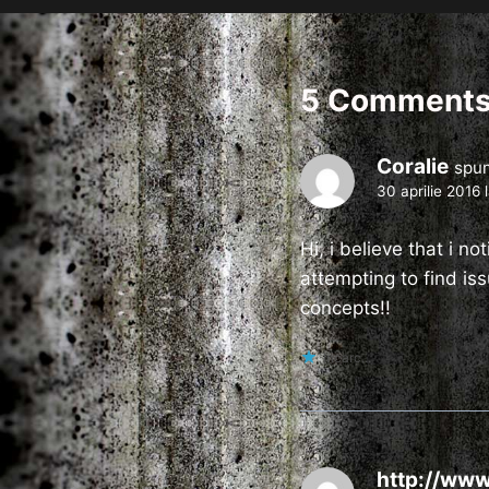
5 Comment
Coralie
spun
30 aprilie 2016 
Hi, i believe that i 
attempting to find i
concepts!!
Încarc...
http://ww