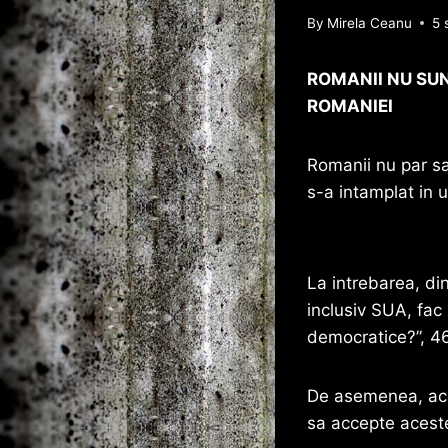
By
Mirela Ceanu
5 
ROMANII NU SU
ROMANIEI
Romanii nu par sa 
s-a intamplat in u
La intrebarea, di
inclusiv SUA, fac
democratice?”, 4
De asemenea, aces
sa accepte aceste