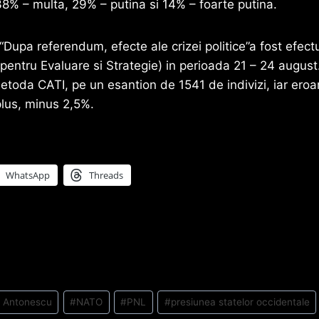
38% – multa, 29% – putina si 14% – foarte putina.
 “Dupa referendum, efecte ale crizei politice”a fost efec
pentru Evaluare si Strategie) in perioada 21 – 24 august.
etoda CATI, pe un esantion de 1541 de indivizi, iar er
plus, minus 2,5%.
WhatsApp
Threads
n Antonescu
#
NATO
#
PNL
#
presiunea statelor occidentale