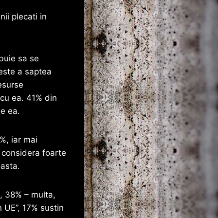
ii plecati in
buie sa se
este a saptea
esurse
 cu ea. 41% din
de ea.
%, iar mai
o considera foarte
oasta.
a, 38% – multa,
n UE”, 17% sustin