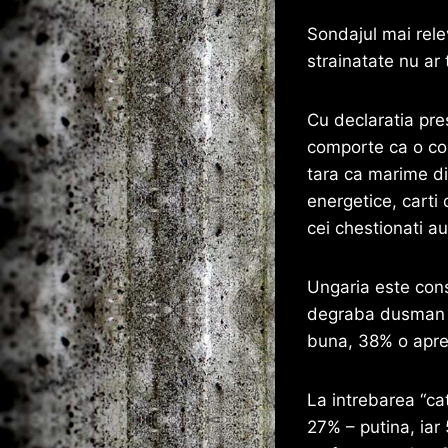
Sondajul mai relev
strainatate nu ar
Cu declaratia pre
comporte ca o col
tara ca marime di
energetice, carti
cei chestionati a
Ungaria este cons
degraba dusman 38
buna, 38% o aprec
La intrebarea “ca
27% – putina, iar 