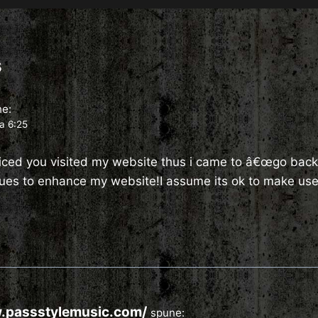
s
e:
la 6:25
noticed you visited my website thus i came to â€œgo back
ssues to enhance my website!I assume its ok to make use
w.passstylemusic.com/
spune: