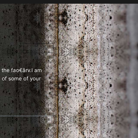
Răspunde
 the fao€ârv.I am
 of some of your
Răspunde