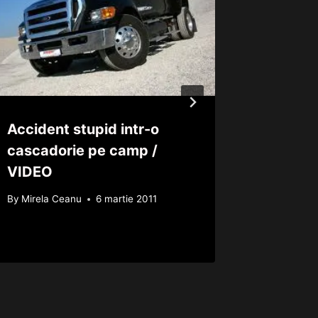
Accident stupid intr-o
Cine a 
cascadorie pe camp /
Wineho
VIDEO
FOTO
By
Mirela Ceanu
6 martie 2011
By
Mirela 