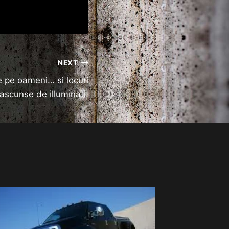
NEXT
e pe oameni… si locuri
 ascunse de illuminati.