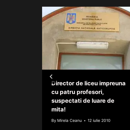
 se
Director de liceu impreuna
e lux
cu patru profesori,
tura” la
suspectati de luare de
mita!
2011
By
Mirela Ceanu
12 iulie 2010