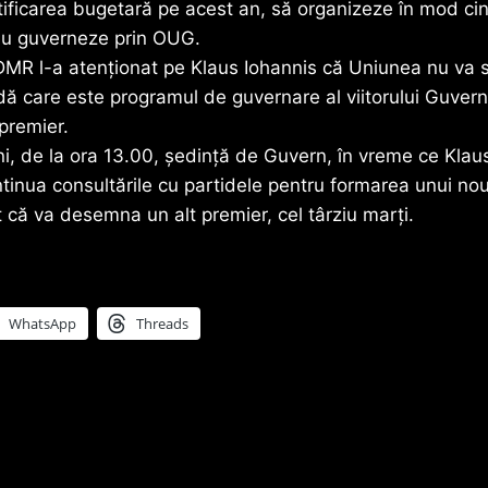
ectificarea bugetară pe acest an, să organizeze în mod ci
ă nu guverneze prin OUG.
R l-a atenţionat pe Klaus Iohannis că Uniunea nu va 
dă care este programul de guvernare al viitorului Guvern, 
 premier.
uni, de la ora 13.00, şedinţă de Guvern, în vreme ce Klau
tinua consultările cu partidele pentru formarea unui no
t că va desemna un alt premier, cel târziu marţi.
WhatsApp
Threads