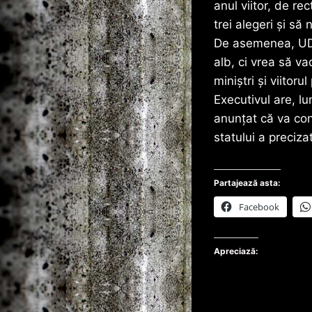
anul viitor, de r
trei alegeri şi s
De asemenea, UDM
alb, ci vrea să va
miniştri şi viitorul
Executivul are, l
anunţat că va con
statului a preciza
Partajează asta:
Facebook
Apreciază: