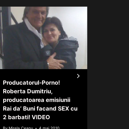
Producatorul-Porno!
Bahmut
Roberta Dumitriu,
joaca d
producatoarea emisiunii
divortul
Rai da’ Buni facand SEX cu
By
Mirela 
2 barbati! VIDEO
By
Mirela Ceanu
4 mai 2010