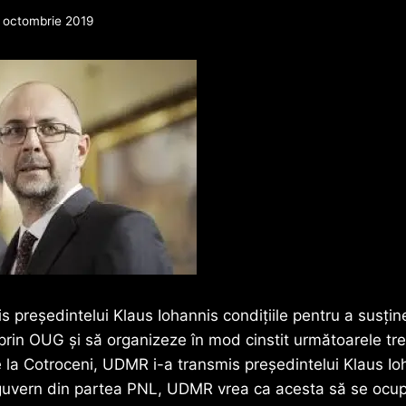
 octombrie 2019
 preşedintelui Klaus Iohannis condiţiile pentru a susţine
rin OUG şi să organizeze în mod cinstit următoarele trei
e la Cotroceni, UDMR i-a transmis preşedintelui Klaus Io
guvern din partea PNL, UDMR vrea ca acesta să se ocu