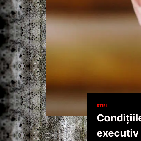
STIRI
Condiţiil
executiv