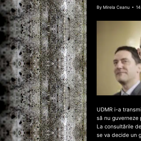
By
Mirela Ceanu
14
UDMR i-a transmis
să nu guverneze p
La consultările d
se va decide un 