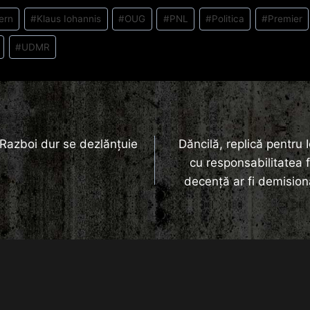
ern
#
Klaus Iohannis
#
OUG
#
PNL
#
Politica
#
Premier
#
UDMR
: Razboi dur se dezlănțuie
Dăncilă, replică pentru 
cu responsabilitatea f
decenţă ar fi demision