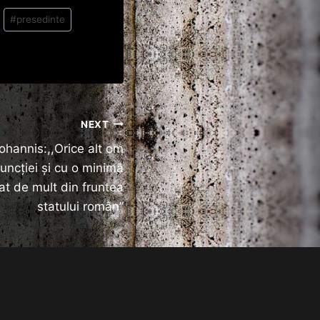
#
presedinte
NEXT
Iohannis:,,Orice alt om
uncţiei şi cu o minimă
at de mult din fruntea
statului român”