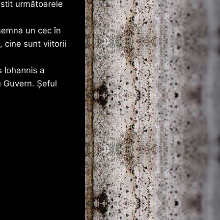
nstit următoarele
semna un cec în
cine sunt viitorii
s Iohannis a
u Guvern. Şeful