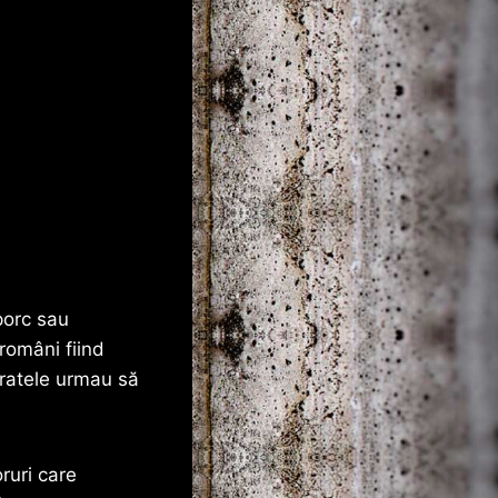
porc sau
români fiind
aratele urmau să
ruri care