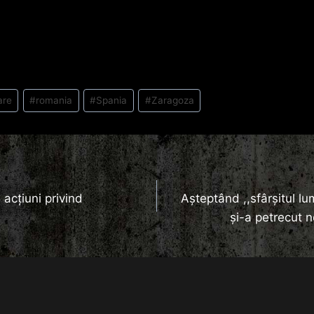
are
#
romania
#
Spania
#
Zaragoza
ă acțiuni privind
Așteptând ,,sfârșitul lu
și-a petrecut n