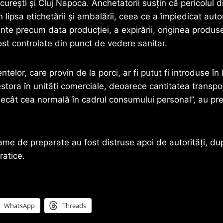
urești și Cluj Napoca. Anchetatorii susțin că pericolul d
 lipsa etichetării și ambalării, ceea ce a împiedicat autor
ante precum data producției, a expirării, originea produs
ost controlate din punct de vedere sanitar.
ntelor, care provin de la porci, ar fi putut fi introduse în
stora în unități comerciale, deoarece cantitatea transp
ecât cea normală în cadrul consumului personal”, au prec
ame de preparate au fost distruse apoi de autorități, d
ratice.
WhatsApp
Threads