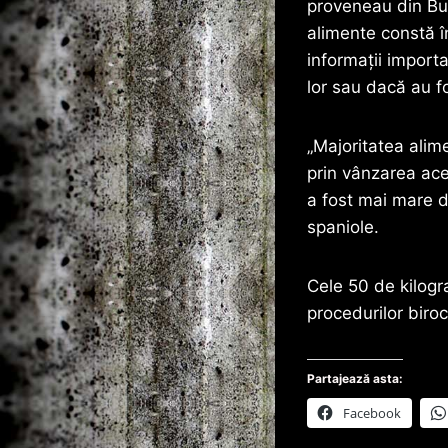
proveneau din Buc
alimente constă în
informații import
lor sau dacă au f
„Majoritatea alime
prin vânzarea ace
a fost mai mare d
spaniole.
Cele 50 de kilogr
procedurilor biroc
Partajează asta:
Facebook