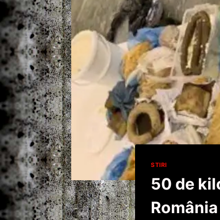
STIRI
50 de ki
România 