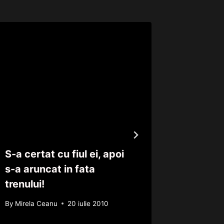
S-a certat cu fiul ei, apoi
Opt per
s-a aruncat in fata
trei cop
trenului!
accident
By
Mirela Ceanu
20 iulie 2010
By
Stanica 
24 august