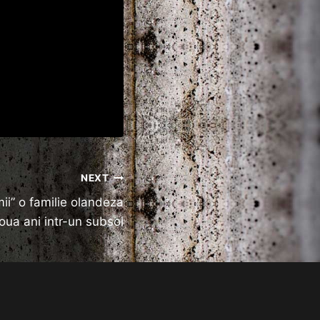
NEXT
mii” o familie olandeza
oua ani intr-un subsol