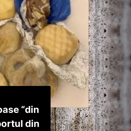
oase “din
ortul din