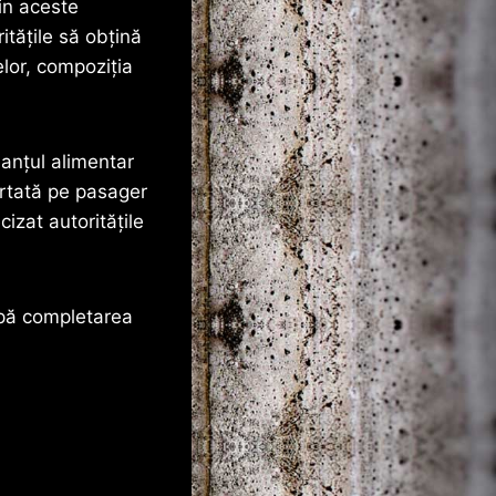
in aceste
itățile să obțină
elor, compoziția
 lanțul alimentar
ortată pe pasager
izat autoritățile
upă completarea