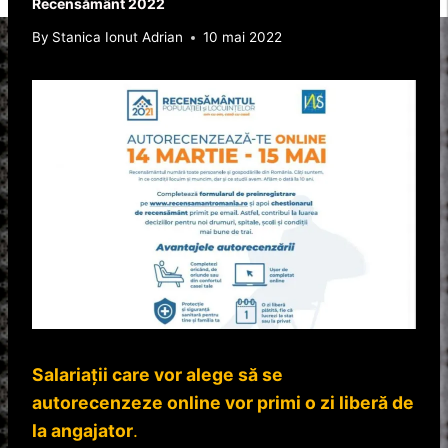
Recensământ 2022
By
Stanica Ionut Adrian
10 mai 2022
Salariaţii care vor alege să se
autorecenzeze online vor primi o zi liberă de
la angajator
.