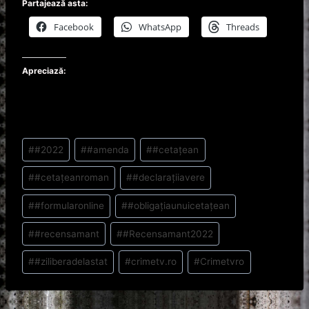
Partajează asta:
Facebook
WhatsApp
Threads
Apreciază:
Post
#
#2022
#
#amenda
#
#cetațean
Tags:
#
#cetațeanroman
#
#declarațiiavere
#
#formularonline
#
#obligațiaunuicetațean
#
#recensamant
#
#Recensamant2022
#
#ziliberadelastat
#
crimetv.ro
#
Crimetvro