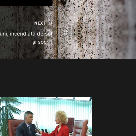
NEXT
luni, incendiată de soț
și socri !