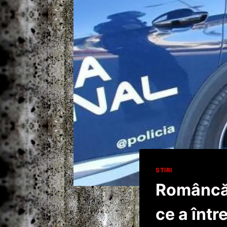
STIRI
Româncă 
ce a într