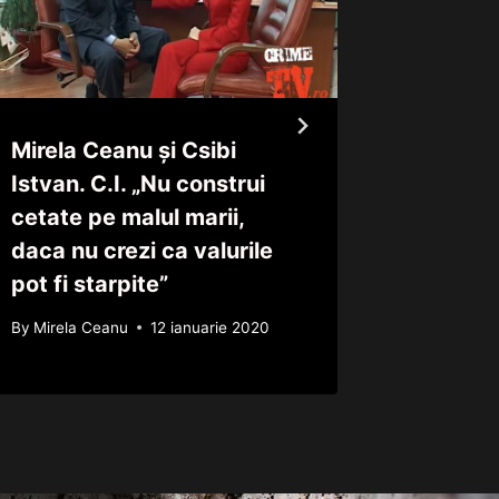
Mirela Ceanu și Csibi
Infernu
Istvan. C.I. „Nu construi
Poveste
cetate pe malul marii,
tinere,
daca nu crezi ca valurile
20mil de
pot fi starpite”
By
Mirela 
By
Mirela Ceanu
12 ianuarie 2020