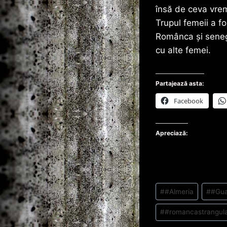
însă de ceva vrem
Trupul femeii a f
Românca și senega
cu alte femei.
Partajează asta:
Facebook
Apreciază:
Post
#
#Almeria
#
#Gua
Tags:
#
#romancastrangul