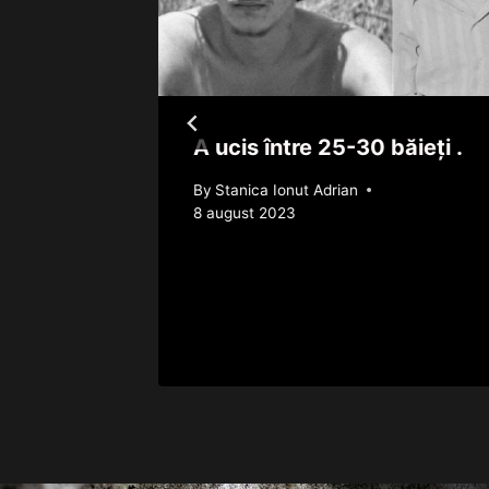
șirea
A ucis între 25-30 băieţi .
By
Stanica Ionut Adrian
m 25 de
8 august 2023
rie 2012