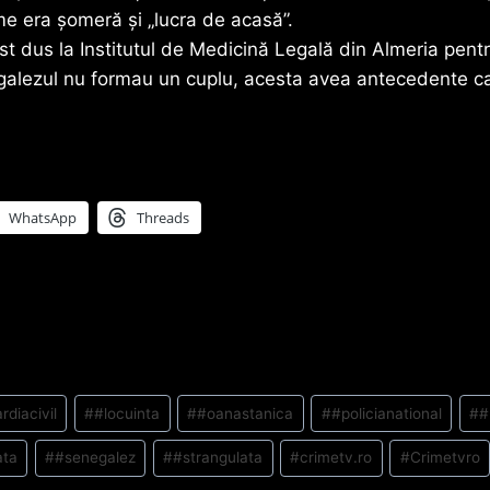
e era șomeră și „lucra de acasă”.
ost dus la Institutul de Medicină Legală din Almeria pent
lezul nu formau un cuplu, acesta avea antecedente ca f
WhatsApp
Threads
rdiacivil
#
#locuinta
#
#oanastanica
#
#policianational
#
#
ata
#
#senegalez
#
#strangulata
#
crimetv.ro
#
Crimetvro