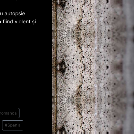
ru autopsie.
iind violent și
romanca
#
Spania