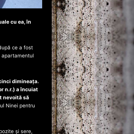
ale cu ea, în
după ce a fost
n apartamentul
cinci dimineața.
 n.r.) a încuiat
t nevoită să
fiul Ninei pentru
pozite și sere,