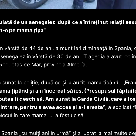
ată de un senegalez, după ce a întreținut relații sexu
it-o pe mama țipa”
n vârstă de 44 de ani, a murit ieri dimineață în Spania, 
enegalez în vârstă de 30 de ani. Tragedia a avut loc î
 Roquetas de Mar, provincia Almería.
 a sunat la poliție, după ce și-a auzit mama țipând.. „
Era 
ma țipând și am încercat să ies. (Presupusul făptuitor
utea fi deschisă. Am sunat la Garda Civilă, care a fos
intrare, pentru a avea acces și a-l aresta”
, a explicat 
locul în care mama lui a fost ucisă.
Spania „cu mulți ani în urmă” și a lucrat la mai multe de