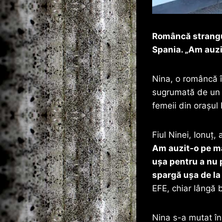
Româncă strangul
Spania. „Am auz
Nina, o româncă î
sugrumată de un s
femeii din orașul
Fiul Ninei, Ionuț,
Am auzit-o pe ma
ușa pentru a nu p
spargă ușa de la 
EFE, chiar lângă b
Nina s-a mutat în 