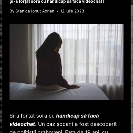
Și-a forțat sora cu handicap să facă videochat !
By
Stanica Ionut Adrian
12 iulie 2023
Și-a forțat sora cu
handicap să facă
videochat
. Un caz șocant a fost descoperit
de polițiștii prahoveni. Fata de 19 ani, cu