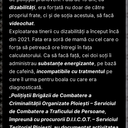
dizabilități
, era forțată nu doar de către
propriul frate, ci și de soția acestuia, să facă
videochat
.
Exploatarea tinerii cu dizabilităţi a început încă
din 2021. Fata era soră de mamă cu cel care o
forţa să petreacă ore întregi în faţa
calculatorului. Ca să facă faţă, cei doi soţi îi
administrau
substanțe energizante
, pe bază
de cafeină,
incompatibile cu tratmentul
pe
care îl urma pentru boala cu care era
diagnosticată.
„Polițiștii Brigăzii de Combatere a
Criminalității Organizate Ploiești – Serviciul
de Combatere a Traficului de Persoane,
împreună cu procurorii D.I.I.C.O.T. – Serviciul
Teritorial Ploiești, au documentat activitatea