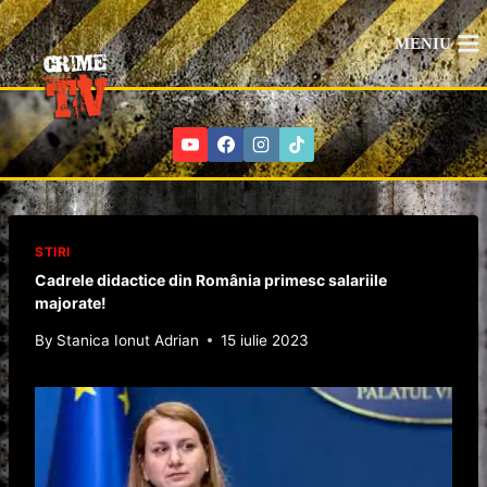
Skip
to
MENIU
content
STIRI
Cadrele didactice din România primesc salariile
majorate!
By
Stanica Ionut Adrian
15 iulie 2023