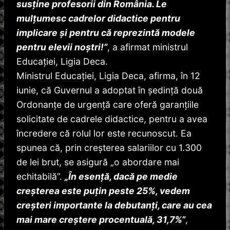
susţine profesorii din România. Le
mulţumesc cadrelor didactice pentru
implicare şi pentru că reprezintă modele
pentru elevii noştri!”
, a afirmat ministrul
Educaţiei, Ligia Deca.
Ministrul Educaţiei, Ligia Deca, afirma, în 12
iunie, că Guvernul a adoptat în şedinţă două
Ordonanţe de urgenţă care oferă garanţiile
solicitate de cadrele didactice, pentru a avea
încredere că rolul lor este recunoscut. Ea
spunea că, prin creşterea salariilor cu 1.300
de lei brut, se asigură „o abordare mai
echitabilă”.
„În esenţă, dacă pe medie
creşterea este puţin peste 25%,
vedem
creşteri importante la debutanţi, care au cea
mai mare creştere procentuală, 31,7%”
,