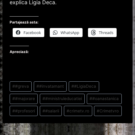
explica Ligia Deca.
Partajează asta:
Facebook
WhatsApp
Threads
Apreciază:
Post
#
#greva
#
#invatamant
#
#LigiaDeca
Tags:
#
#majorare
#
#ministruleducatiei
#
#oanastanica
#
#profesori
#
#salarii
#
crimetv.ro
#
Crimetvro