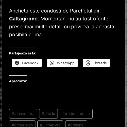
Ancheta este condusă de Parchetul din
Caltagirone
. Momentan, nu au fost oferite
presei mai multe detalii cu privirea la această
posibilă crimă
Partajează asta:
Facebook
WhatsApp
Threads
Apreciază:
Post
#
#inscenare
#
#italia
#
#oanastanica
Tags:
#
crimetv.ro
#
Crimetvro
#
criminal