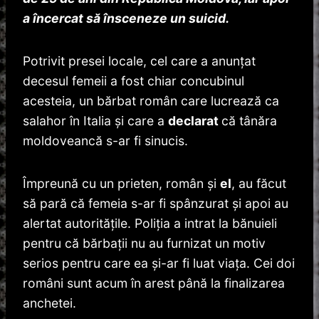
a încercat să însceneze un suicid.
Potrivit presei locale, cel care a anunțat
decesul femeii a fost chiar concubinul
acesteia, un bărbat român care lucrează ca
salahor în Italia și care a
declarat
că tânăra
moldoveancă s-ar fi sinucis.
Împreună cu un prieten, român şi
el
, au făcut
să pară că femeia s-ar fi spânzurat şi apoi au
alertat autorităţile. Poliţia a intrat la bănuieli
pentru că bărbaţii nu au furnizat un motiv
serios pentru care ea şi-ar fi luat viaţa. Cei doi
români sunt acum în arest până la finalizarea
anchetei.