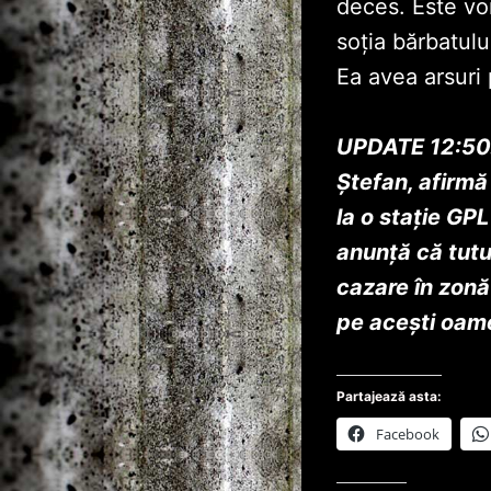
deces. Este vo
soția bărbatul
Ea avea arsuri
UPDATE 12:50.
Ştefan, afirmă 
la o staţie GPL
anunţă că tutur
cazare în zonă
pe aceşti oam
Partajează asta:
Facebook