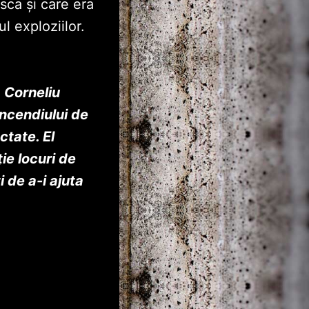
sca și care era
ul exploziilor.
 Corneliu
incendiului de
ctate. El
ie locuri de
 de a-i ajuta