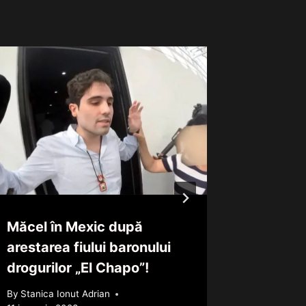
Măcel în Mexic după
Pompam
arestarea fiului baronului
pentru 
drogurilor „El Chapo”!
din pen
By
Stanica Ionut Adrian
By
Mirela 