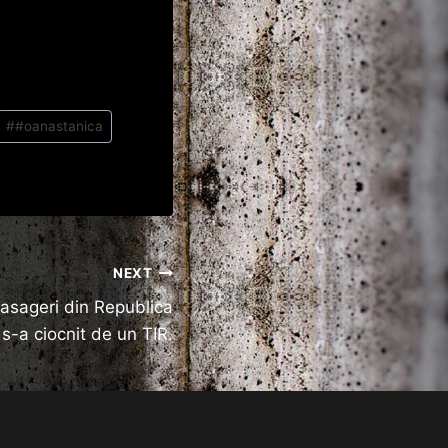
#
#oanastanica
NEXT
asageri din Republica
s-a ciocnit de un TIR.