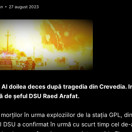
an
27 august 2023
l doilea deces după tragedia din Crevedia. I
ă de șeful DSU Raed Arafat.
 morților în urma exploziilor de la stația GPL, din
l DSU a confirmat în urmă cu scurt timp cel de-a