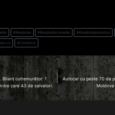
edia
#
#explozie
#
#exploziecrevedia
#
#explozieputernica
metv.ro
#
Crimetvro
. Bilanţ cutremurător: 1
Autocar cu peste 70 de p
dintre care 43 de salvatori.
Moldova 