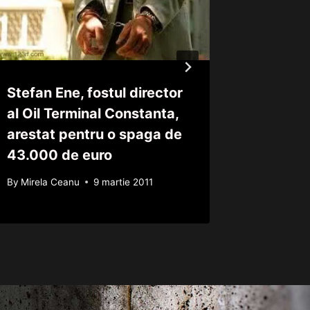
Stefan Ene, fostul director
Suparar
al Oil Terminal Constanta,
masoni 
arestat pentru o spaga de
incerca
43.000 de euro
By
Mirela 
By
Mirela Ceanu
9 martie 2011