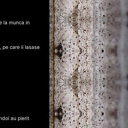
le la munca in
 pe care ii lasase
doi au pierit