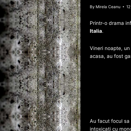
By
Mirela Ceanu
12
Printr-o drama in
Italia
.
Vineri noapte, un 
acasa, au fost gas
Au facut focul sa
intoxicati cu mon