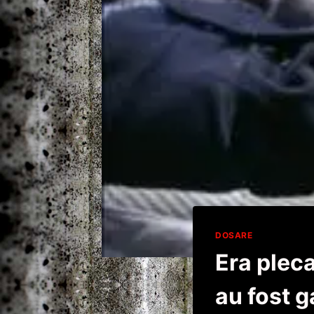
DOSARE
Era pleca
au fost g