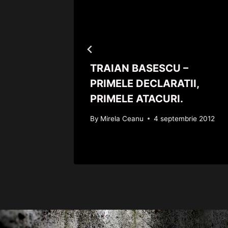
lor mai
TRAIAN BASESCU –
mii
PRIMELE DECLARATII,
PRIMELE ATACURI.
010
By
Mirela Ceanu
4 septembrie 2012