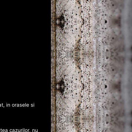
t, in orasele si
tea cazurilor, nu