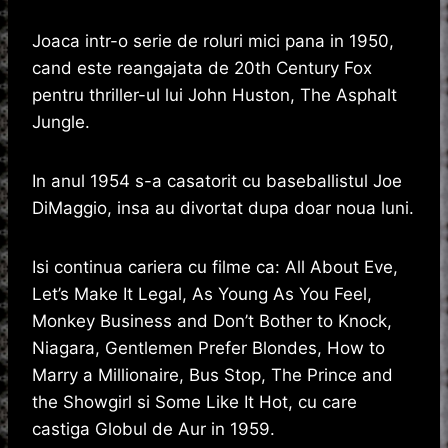
Joaca intr-o serie de roluri mici pana in 1950,
cand este reangajata de 20th Century Fox
pentru thriller-ul lui John Huston, The Asphalt
Jungle.
In anul 1954 s-a casatorit cu baseballistul Joe
DiMaggio, insa au divortat dupa doar noua luni.
Isi continua cariera cu filme ca: All About Eve,
Let’s Make It Legal, As Young As You Feel,
Monkey Business and Don’t Bother to Knock,
Niagara, Gentlemen Prefer Blondes, How to
Marry a Millionaire, Bus Stop, The Prince and
the Showgirl si Some Like It Hot, cu care
castiga Globul de Aur in 1959.