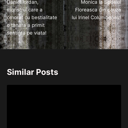
Daniel Iordan,
Monica la Spitalul
în
monstrul care a
Floreasca din cauza
articole
omorat cu bestialitate
lui Irinel Columbeanu!
o tanara a primit
sentinta pe viata!
Similar Posts