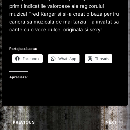
primit indicatiile valoroase ale regizorului
muzical Fred Karger si si-a creat o baza pentru
cariera sa muzicala de mai tarziu – a invatat sa
cante cu o voce dulce, originala si sexy!
Partajează asta:
Facebook
WhatsApp
Threads
Apreciază:
Navigare
PREVIOUS
NEXT