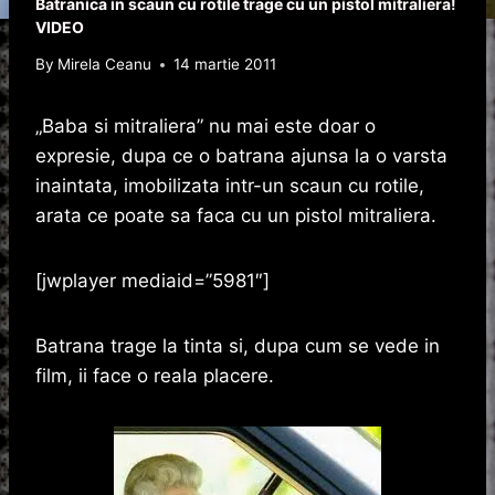
Batranica in scaun cu rotile trage cu un pistol mitraliera!
VIDEO
By
Mirela Ceanu
14 martie 2011
„Baba si mitraliera” nu mai este doar o
expresie, dupa ce o batrana ajunsa la o varsta
inaintata, imobilizata intr-un scaun cu rotile,
arata ce poate sa faca cu un pistol mitraliera.
[jwplayer mediaid=”5981″]
Batrana trage la tinta si, dupa cum se vede in
film, ii face o reala placere.