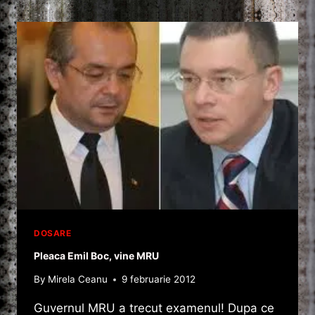
–
O
NOUA
SIGLA,
O
NOUA
CULOARE
DOSARE
Pleaca Emil Boc, vine MRU
By
Mirela Ceanu
9 februarie 2012
Guvernul MRU a trecut examenul! Dupa ce