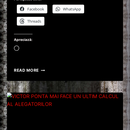
Facebook
WhatsApp
Threads
Apreciază:
Încarc...
TRAIAN
READ MORE
BASESCU
LA
CHEREMUL
USL