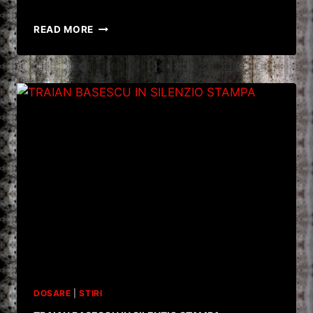
USL
READ MORE
NU
RENUNTA.
SE
PREGATESTE
O
NOUA
SUSPENDARE?
DUPA
NUNTA…
VINE
SI
SUSPENDAREA.
DOSARE
|
STIRI