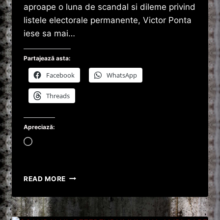
aproape o luna de scandal si dileme privind
listele electorale permanente, Victor Ponta
iese sa mai…
Partajează asta:
Facebook
WhatsApp
Threads
Apreciază:
Încarc...
VICTOR
READ MORE
PONTA
MAI
FACE
UN