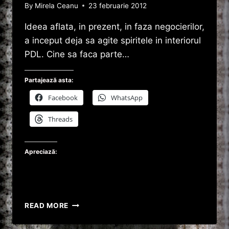
By
Mirela Ceanu
23 februarie 2012
Ideea aflata, in prezent, in faza negocierilor,
a inceput deja sa agite spiritele in interiorul
PDL. Cine sa faca parte…
Partajează asta:
Facebook
WhatsApp
Threads
Apreciază:
PDL
READ MORE
SE
REINVENTEAZA